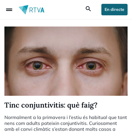
drag_handle
search
En directe
Tinc conjuntivitis: què faig?
Normalment a la primavera i l’estiu és habitual que tant
nens com adults pateixin conjuntivitis. Curiosament
amb el canvi climàtic s’estan donant molts casos a