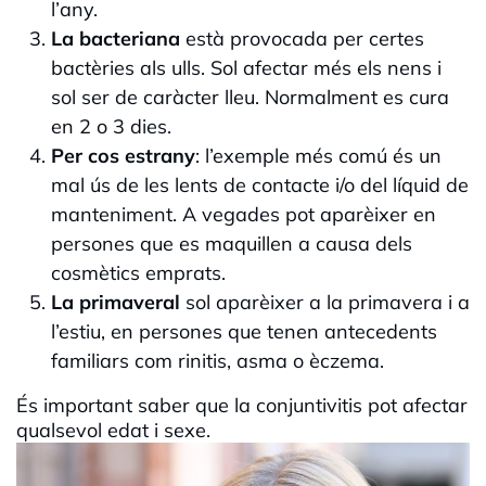
l’any.
La bacteriana
està provocada per certes
bactèries als ulls. Sol afectar més els nens i
sol ser de caràcter lleu. Normalment es cura
en 2 o 3 dies.
Per cos estrany
: l’exemple més comú és un
mal ús de les lents de contacte i/o del líquid de
manteniment. A vegades pot aparèixer en
persones que es maquillen a causa dels
cosmètics emprats.
La primaveral
sol aparèixer a la primavera i a
l’estiu, en persones que tenen antecedents
familiars com rinitis, asma o èczema.
És important saber que la conjuntivitis pot afectar
qualsevol edat i sexe.