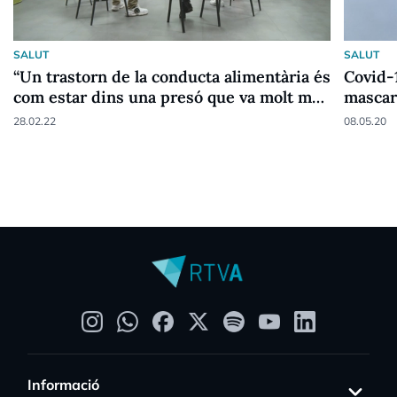
SALUT
SALUT
“Un trastorn de la conducta alimentària és
Covid-1
com estar dins una presó que va molt més
mascar
enllà del menjar”
28.02.22
08.05.20
Informació