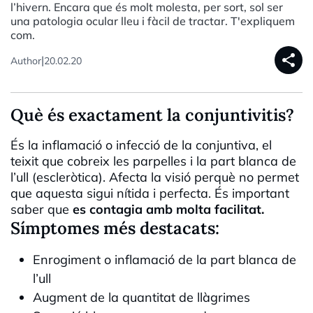
l’hivern. Encara que és molt molesta, per sort, sol ser
una patologia ocular lleu i fàcil de tractar. T'expliquem
com.
share
|
Author
20.02.20
Què és exactament la conjuntivitis?
És la inflamació o infecció de la conjuntiva, el
teixit que cobreix les parpelles i la part blanca de
l’ull (escleròtica). Afecta la visió perquè no permet
que aquesta sigui nítida i perfecta. És important
saber que
es contagia amb molta facilitat.
Símptomes més destacats:
Enrogiment o inflamació de la part blanca de
l’ull
Augment de la quantitat de llàgrimes