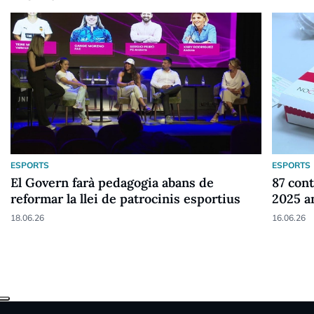
ESPORTS
ESPORTS
El Govern farà pedagogia abans de
87 cont
reformar la llei de patrocinis esportius
2025 a
18.06.26
16.06.26