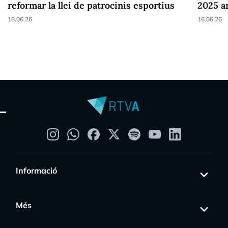
reformar la llei de patrocinis esportius
2025 a
18.06.26
16.06.26
Informació
Més