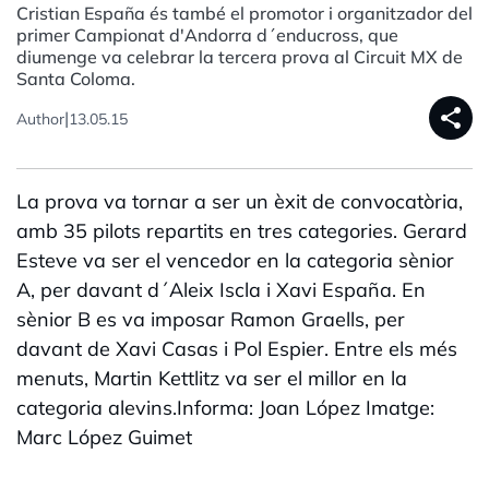
Cristian España és també el promotor i organitzador del
primer Campionat d'Andorra d´enducross, que
diumenge va celebrar la tercera prova al Circuit MX de
Santa Coloma.
share
|
Author
13.05.15
La prova va tornar a ser un èxit de convocatòria,
amb 35 pilots repartits en tres categories. Gerard
Esteve va ser el vencedor en la categoria sènior
A, per davant d´Aleix Iscla i Xavi España. En
sènior B es va imposar Ramon Graells, per
davant de Xavi Casas i Pol Espier. Entre els més
menuts, Martin Kettlitz va ser el millor en la
categoria alevins.Informa: Joan López Imatge:
Marc López Guimet