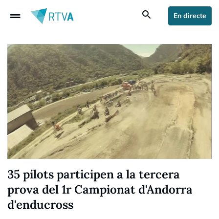
drag_handle
search
En directe
35 pilots participen a la tercera
prova del 1r Campionat d'Andorra
d'enducross