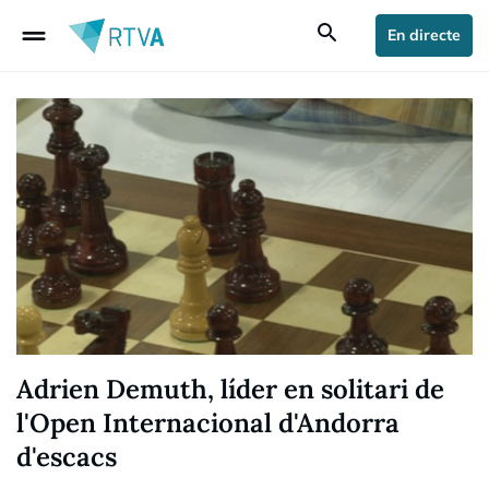
drag_handle
search
En directe
Adrien Demuth, líder en solitari de
l'Open Internacional d'Andorra
d'escacs