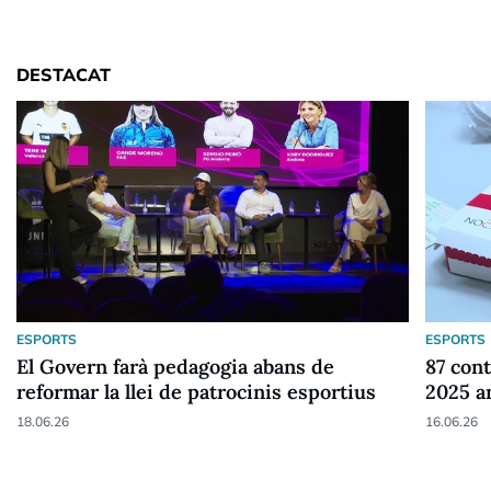
DESTACAT
ESPORTS
ESPORTS
El Govern farà pedagogia abans de
87 cont
reformar la llei de patrocinis esportius
2025 a
18.06.26
16.06.26