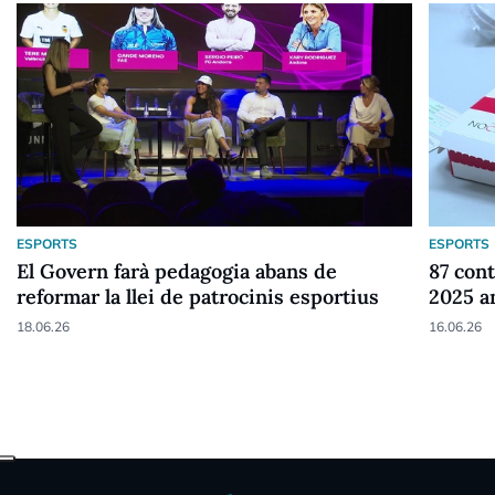
ESPORTS
ESPORTS
El Govern farà pedagogia abans de
87 cont
reformar la llei de patrocinis esportius
2025 a
18.06.26
16.06.26