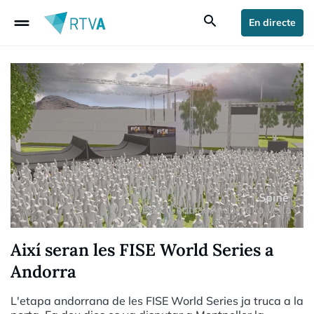
drag_handle
search
En directe
Així seran les FISE World Series a
Andorra
L'etapa andorrana de les FISE World Series ja truca a la