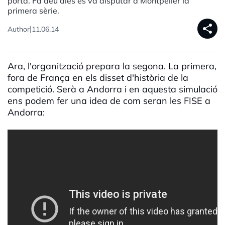
porta. Fa deu dies es va disputar a Montpeller la
primera sèrie.
share
|
Author
11.06.14
Ara, l'organització prepara la segona. La primera,
fora de França en els disset d'història de la
competició. Serà a Andorra i en aquesta simulació
ens podem fer una idea de com seran les FISE a
Andorra: