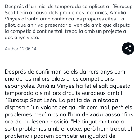
Després d´un inici de temporada complicat a l´Eurocup
Seat León a causa dels problemes mecànics, Amàlia
Vinyes afronta amb confiança les properes cites. La
pilot, que ahir va presentar el vehicle amb què disputa
la competició continental, treballa amb un projecte a
dos anys vista.
share
|
Author
12.06.14
Després de confirmar-se els darrers anys com
una de les millors pilots a les competicions
espanyoles, Amàlia Vinyes ha fet el salt aquesta
temporada als millors circuits europeus amb l
´Eurocup Seat León. La petita de la nissaga
disposa d´un volant per gaudir com mai, però els
problemes mecànics no l'han deixada passar fins
ara de la desena posició. "He tingut molt mala
sort i problemes amb el cotxe, però hem trobat el
problema i podrem competir en igualtat de