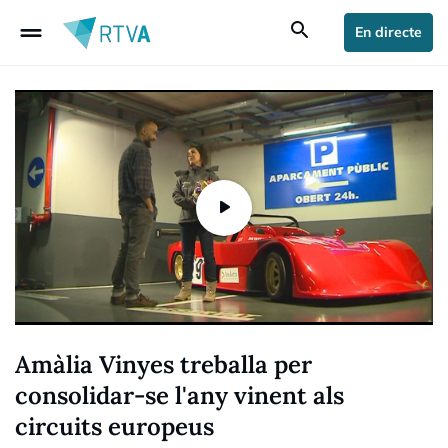
drag_handle
search
En directe
Amàlia Vinyes treballa per
consolidar-se l'any vinent als
circuits europeus