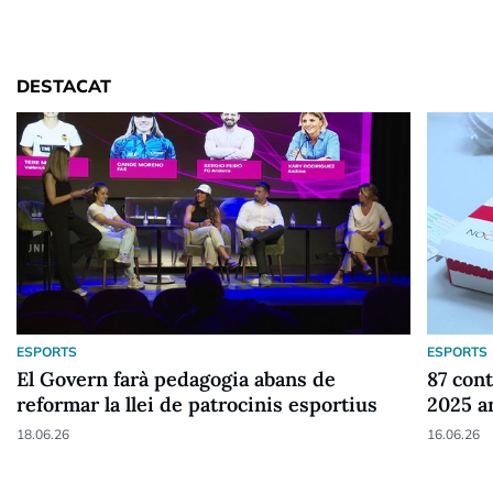
DESTACAT
ESPORTS
ESPORTS
El Govern farà pedagogia abans de
87 cont
reformar la llei de patrocinis esportius
2025 a
18.06.26
16.06.26