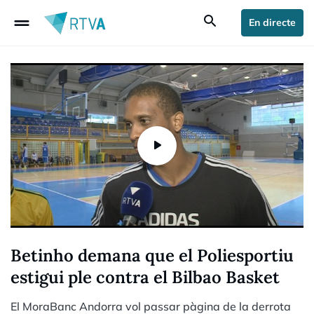
drag_handle
search
En directe
Betinho demana que el Poliesportiu
estigui ple contra el Bilbao Basket
El MoraBanc Andorra vol passar pàgina de la derrota