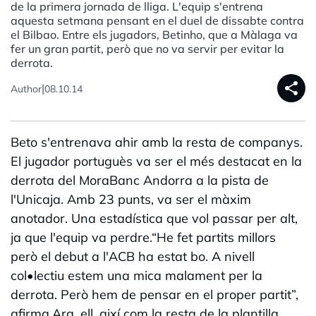
de la primera jornada de lliga. L'equip s'entrena
aquesta setmana pensant en el duel de dissabte contra
el Bilbao. Entre els jugadors, Betinho, que a Màlaga va
fer un gran partit, però que no va servir per evitar la
derrota.
share
|
Author
08.10.14
Beto s'entrenava ahir amb la resta de companys.
El jugador portuguès va ser el més destacat en la
derrota del MoraBanc Andorra a la pista de
l'Unicaja. Amb 23 punts, va ser el màxim
anotador. Una estadística que vol passar per alt,
ja que l'equip va perdre.“He fet partits millors
però el debut a l'ACB ha estat bo. A nivell
col•lectiu estem una mica malament per la
derrota. Però hem de pensar en el proper partit”,
afirma.Ara, ell, així com la resta de la plantilla