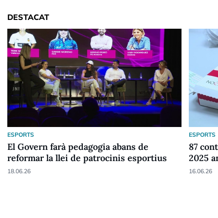
DESTACAT
ESPORTS
ESPORTS
El Govern farà pedagogia abans de
87 cont
reformar la llei de patrocinis esportius
2025 a
18.06.26
16.06.26