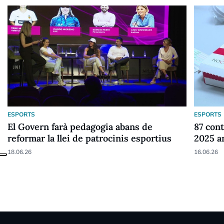
ESPORTS
ESPORTS
El Govern farà pedagogia abans de
87 cont
reformar la llei de patrocinis esportius
2025 a
18.06.26
16.06.26