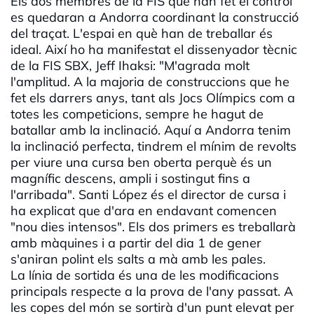
Els dos membres de la FIS que han fet el control
es quedaran a Andorra coordinant la construcció
del traçat. L'espai en què han de treballar és
ideal. Així ho ha manifestat el dissenyador tècnic
de la FIS SBX, Jeff Ihaksi: "M'agrada molt
l'amplitud. A la majoria de construccions que he
fet els darrers anys, tant als Jocs Olímpics com a
totes les competicions, sempre he hagut de
batallar amb la inclinació. Aquí a Andorra tenim
la inclinació perfecta, tindrem el mínim de revolts
per viure una cursa ben oberta perquè és un
magnífic descens, ampli i sostingut fins a
l'arribada". Santi López és el director de cursa i
ha explicat que d'ara en endavant comencen
"nou dies intensos". Els dos primers es treballarà
amb màquines i a partir del dia 1 de gener
s'aniran polint els salts a mà amb les pales.
La línia de sortida és una de les modificacions
principals respecte a la prova de l'any passat. A
les copes del món se sortirà d'un punt elevat per