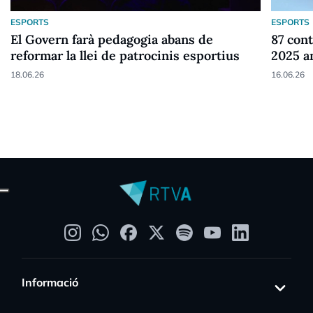
ESPORTS
ESPORTS
El Govern farà pedagogia abans de
87 cont
reformar la llei de patrocinis esportius
2025 a
18.06.26
16.06.26
Informació