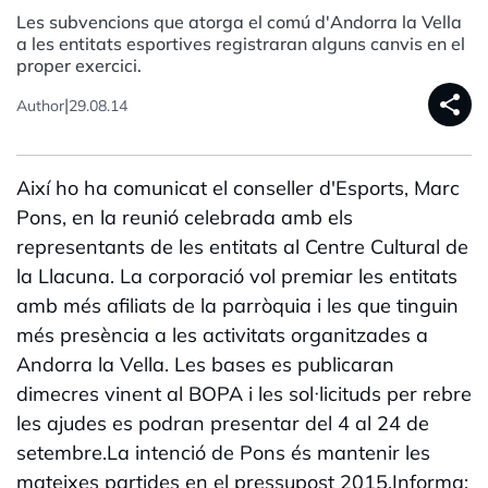
Les subvencions que atorga el comú d'Andorra la Vella
a les entitats esportives registraran alguns canvis en el
proper exercici.
share
|
Author
29.08.14
Així ho ha comunicat el conseller d'Esports, Marc
Pons, en la reunió celebrada amb els
representants de les entitats al Centre Cultural de
la Llacuna. La corporació vol premiar les entitats
amb més afiliats de la parròquia i les que tinguin
més presència a les activitats organitzades a
Andorra la Vella. Les bases es publicaran
dimecres vinent al BOPA i les sol·licituds per rebre
les ajudes es podran presentar del 4 al 24 de
setembre.La intenció de Pons és mantenir les
mateixes partides en el pressupost 2015.Informa: