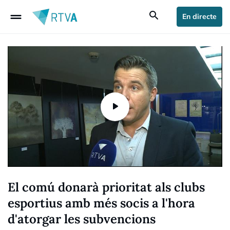
drag_handle
search
En directe
El comú donarà prioritat als clubs
esportius amb més socis a l'hora
d'atorgar les subvencions