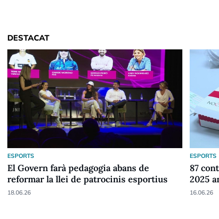
DESTACAT
ESPORTS
ESPORTS
El Govern farà pedagogia abans de
87 cont
reformar la llei de patrocinis esportius
2025 a
18.06.26
16.06.26