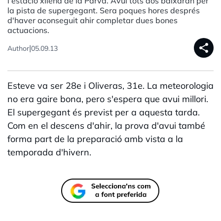
l'estació xilena de la Parva. Avui tots dos baixaran per
la pista de supergegant. Sera poques hores després
d'haver aconseguit ahir completar dues bones
actuacions.
share
|
Author
05.09.13
Esteve va ser 28e i Oliveras, 31e. La meteorologia
no era gaire bona, pero s'espera que avui millori.
El supergegant és previst per a aquesta tarda.
Com en el descens d'ahir, la prova d'avui també
forma part de la preparació amb vista a la
temporada d'hivern.