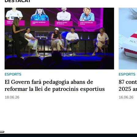
DESTACAT
ESPORTS
ESPORTS
El Govern farà pedagogia abans de
87 cont
reformar la llei de patrocinis esportius
2025 a
18.06.26
16.06.26