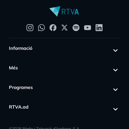
Informació
Més
Programes
RTVA.ad
©
2026
Ràdio i Televisió d’Andorra, S.A.