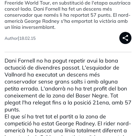
Freeride World Tour, en substitució de l'etapa austríaca
cancel·lada. Dani Fornell ha fet un descens més
conservador que només li ha reportat 57 punts. El nord-
americà George Rodney s'ha emportat la victòria amb
un línia inversemblant.
share
|
Author
18.02.15
Dani Fornell no ha pogut repetir avui la bona
actuació de divendres passat. L'esquiador de
Vallnord ha executat un descens més
conservador sense grans salts i amb alguna
petita errada. L'andorrà no ha tret profit del bon
coneixement de la zona del Baser Negre. Tot
plegat l'ha relegat fins a la posició 21ena, amb 57
punts.
El que sí ha tret tot el partit a la zona de
competició ha estat George Rodney. El rider nord-
americà ha buscat una línia totalment diferent a