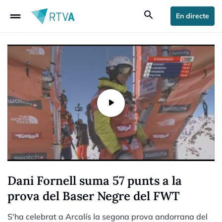
drag_handle
search
En directe
Dani Fornell suma 57 punts a la
prova del Baser Negre del FWT
S'ha celebrat a Arcalís la segona prova andorrana del