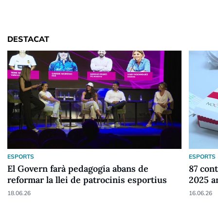
DESTACAT
ESPORTS
ESPORTS
El Govern farà pedagogia abans de
87 cont
reformar la llei de patrocinis esportius
2025 a
18.06.26
16.06.26