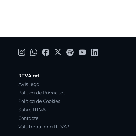
RTVA.ad
Avís legal
Política de Privacitat
Política de Cookies
Sobre RTVA
Contacte
Vols treballar a RTVA?