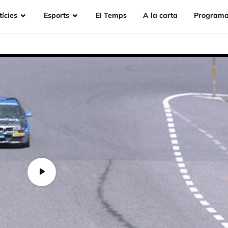
ícies
Esports
EI Temps
A la carta
Programa