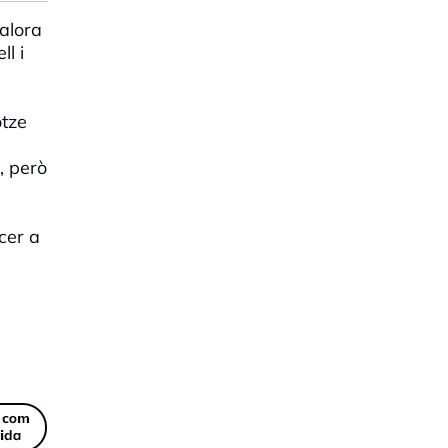
valora
l i
otze
, però
cer a