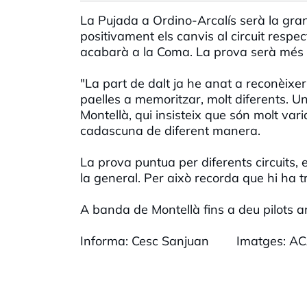
La Pujada a Ordino-Arcalís serà la gran
positivament els canvis al circuit respe
acabarà a la Coma. La prova serà més c
"La part de dalt ja he anat a reconèixer 
paelles a memoritzar, molt diferents. U
Montellà, qui insisteix que són molt var
cadascuna de diferent manera.
La prova puntua per diferents circuits, e
la general. Per això recorda que hi ha t
A banda de Montellà fins a deu pilots a
Informa: Cesc Sanjuan Imatges: ACA 