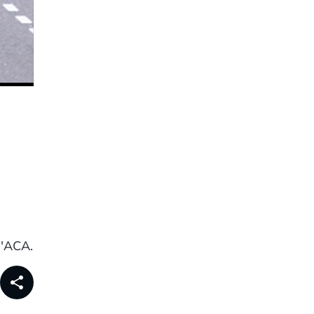
l'ACA.
share