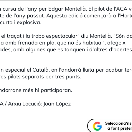
 cursa de l'any per Edgar Montellà. El pilot de l'ACA 
cte de l'any passat. Aquesta edició començarà a l'Hortel
urta i explosiva.
el traçat i la trobo espectacular" diu Montellà. "Són d
na amb frenada en pla, que no és habitual", afegeix
iades, amb algunes que es tanquen i d'altres d'obertes
n especial el Català, on l'andorrà lluita per acabar ter
res pilots separats per tres punts.
ndorrans més hi participaran.
/ Arxiu Locució: Joan López