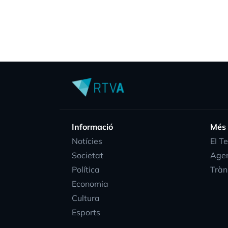
Informació
Més
Notícies
EI T
Societat
Age
Política
Tràn
Economia
Cultura
Esports