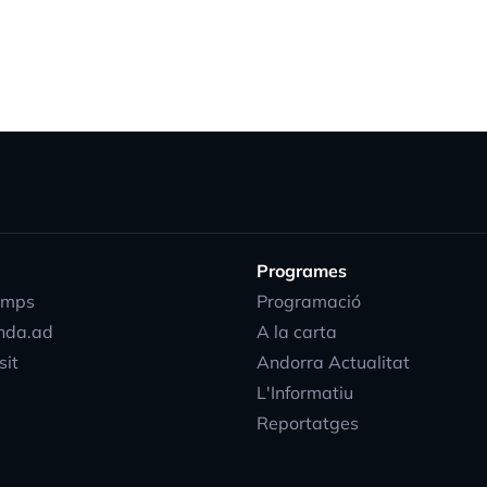
Programes
emps
Programació
nda.ad
A la carta
sit
Andorra Actualitat
L'Informatiu
Reportatges