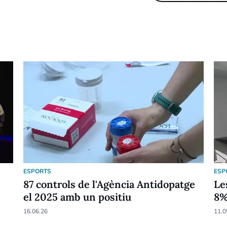
ESPORTS
ESP
87 controls de l'Agència Antidopatge
Le
el 2025 amb un positiu
8
16.06.26
11.0