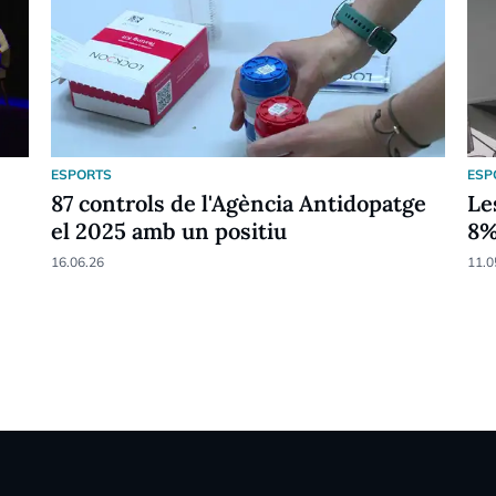
ESPORTS
ESP
87 controls de l'Agència Antidopatge
Le
el 2025 amb un positiu
8
16.06.26
11.0