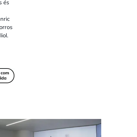
s és
nric
orros
iol.