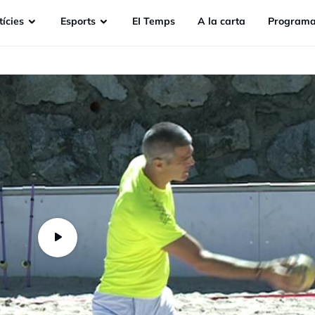
ícies
Esports
EI Temps
A la carta
Programa