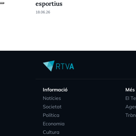
esportius
18.06.26
Informació
Més
Notícies
EI T
Societat
Age
Política
Tràn
Economia
Cultura