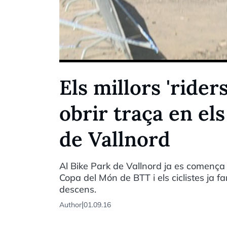
Els millors 'ride
obrir traça en el
de Vallnord
Al Bike Park de Vallnord ja es comença a
Copa del Món de BTT i els ciclistes ja f
descens.
|
Author
01.09.16