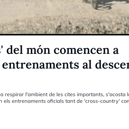
rs' del món comencen a
s entrenaments al desce
 respirar l'ambient de les cites importants, s'acosta l
an els entrenaments oficials tant de 'cross-country' c