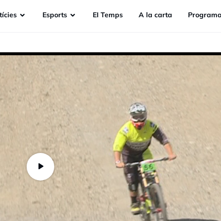
ícies
Esports
EI Temps
A la carta
Programa