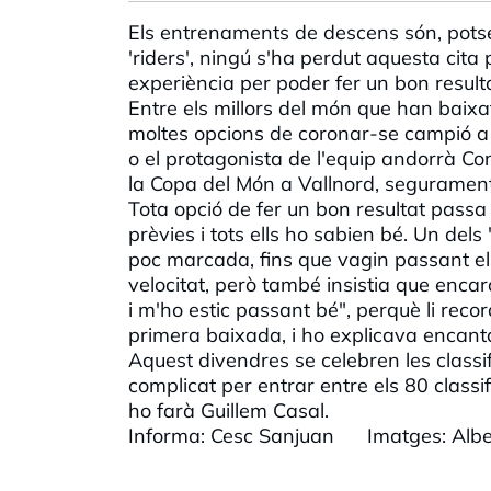
Els entrenaments de descens són, potser
'riders', ningú s'ha perdut aquesta ci
experiència per poder fer un bon resulta
Entre els millors del món que han baixat
moltes opcions de coronar-se campió a
o el protagonista de l'equip andorrà C
la Copa del Món a Vallnord, segurament 
Tota opció de fer un bon resultat passa
prèvies i tots ells ho sabien bé. Un dels
poc marcada, fins que vagin passant els 
velocitat, però també insistia que encara 
i m'ho estic passant bé", perquè li reco
primera baixada, i ho explicava encant
Aquest divendres se celebren les classif
complicat per entrar entre els 80 classif
ho farà Guillem Casal.
Informa: Cesc Sanjuan Imatges: Alber