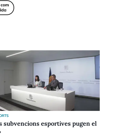
ORTS
ESPORTS
s subvencions esportives pugen el
Festival d
%
Racing (6-