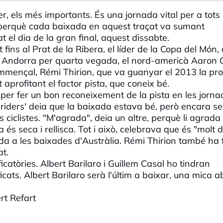
, els més importants. És una jornada vital per a tots 
ta perquè cada baixada en aquest traçat va sumant
t el dia de la gran final, aquest dissabte.
 fins al Prat de la Ribera, el líder de la Copa del Món
 Andorra per quarta vegada, el nord-americà Aaron 
ommençal, Rémi Thirion, que va guanyar el 2013 la pr
aprofitant el factor pista, que coneix bé.
 per fer un bon reconeixement de la pista en les jorna
 'riders' deia que la baixada estava bé, però encara se
ciclistes. "M'agrada", deia un altre, perquè li agrada 
és seca i rellisca. Tot i això, celebrava que és "molt di
rda a les baixades d'Austràlia. Rémi Thirion també ha f
at.
icatòries. Albert Barilaro i Guillem Casal ho tindran
icats. Albert Barilaro serà l'últim a baixar, una mica 
t Refart