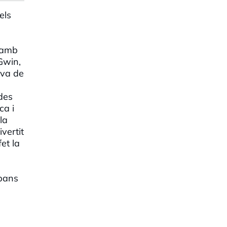
els
, amb
Gwin,
ova de
des
ca i
la
vertit
et la
abans