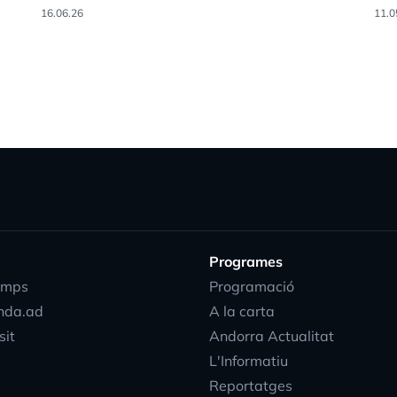
16.06.26
11.0
Programes
emps
Programació
nda.ad
A la carta
sit
Andorra Actualitat
L'Informatiu
Reportatges