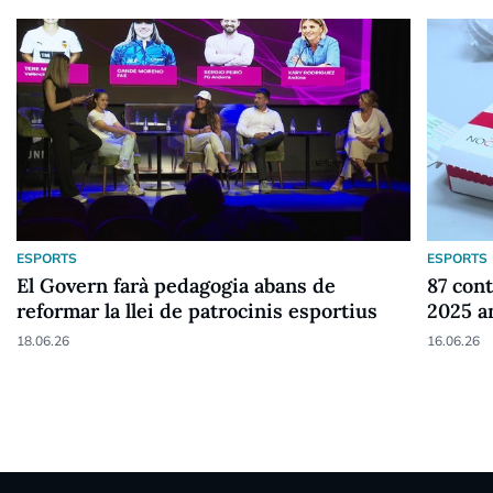
ESPORTS
ESPORTS
El Govern farà pedagogia abans de
87 cont
reformar la llei de patrocinis esportius
2025 a
18.06.26
16.06.26