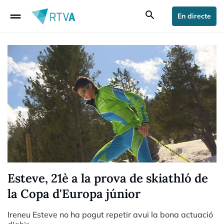
drag_handle
search
En directe
Esteve, 21è a la prova de skiathló de
la Copa d'Europa júnior
Ireneu Esteve no ha pogut repetir avui la bona actuació