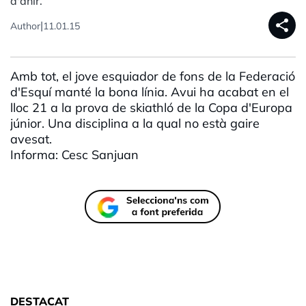
d'ahir.
share
|
Author
11.01.15
Amb tot, el jove esquiador de fons de la Federació
d'Esquí manté la bona línia. Avui ha acabat en el
lloc 21 a la prova de skiathló de la Copa d'Europa
júnior. Una disciplina a la qual no està gaire
avesat.
Informa: Cesc Sanjuan
DESTACAT