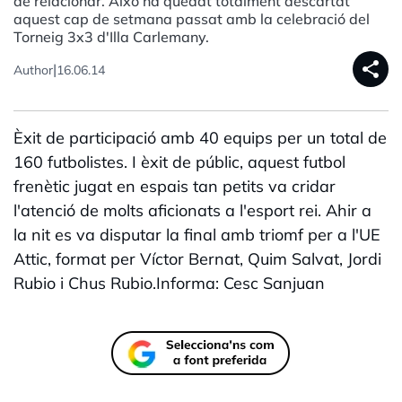
de relacionar. Això ha quedat totalment descartat
aquest cap de setmana passat amb la celebració del
Torneig 3x3 d'Illa Carlemany.
share
|
Author
16.06.14
Èxit de participació amb 40 equips per un total de
160 futbolistes. I èxit de públic, aquest futbol
frenètic jugat en espais tan petits va cridar
l'atenció de molts aficionats a l'esport rei. Ahir a
la nit es va disputar la final amb triomf per a l'UE
Attic, format per Víctor Bernat, Quim Salvat, Jordi
Rubio i Chus Rubio.Informa: Cesc Sanjuan