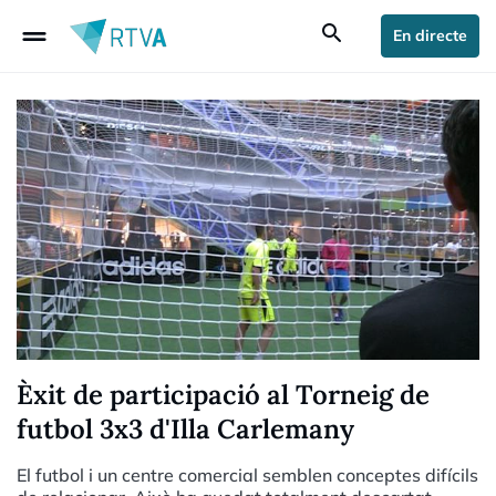
drag_handle
search
En directe
Èxit de participació al Torneig de
futbol 3x3 d'Illa Carlemany
El futbol i un centre comercial semblen conceptes difícils