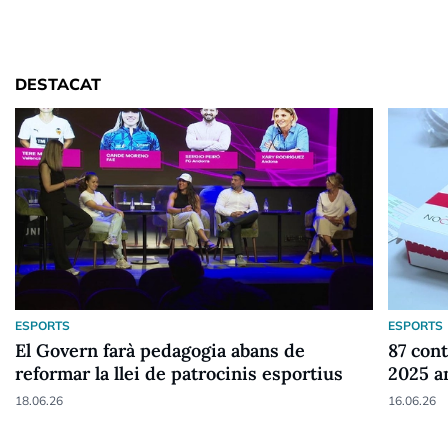
DESTACAT
ESPORTS
ESPORTS
El Govern farà pedagogia abans de
87 cont
reformar la llei de patrocinis esportius
2025 a
18.06.26
16.06.26