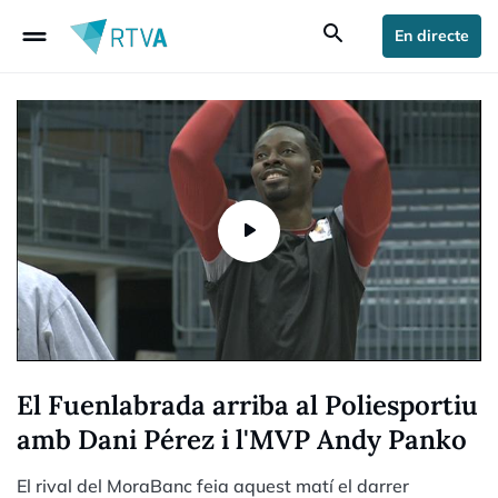
drag_handle
search
En directe
El Fuenlabrada arriba al Poliesportiu
amb Dani Pérez i l'MVP Andy Panko
El rival del MoraBanc feia aquest matí el darrer