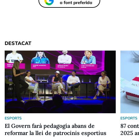
DESTACAT
ESPORTS
ESPORTS
El Govern farà pedagogia abans de
87 cont
reformar la llei de patrocinis esportius
2025 a