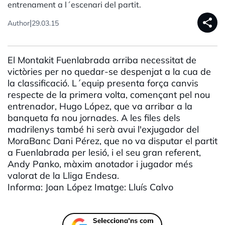
entrenament a l´escenari del partit.
share
|
Author
29.03.15
El Montakit Fuenlabrada arriba necessitat de
victòries per no quedar-se despenjat a la cua de
la classificació. L´equip presenta força canvis
respecte de la primera volta, començant pel nou
entrenador, Hugo López, que va arribar a la
banqueta fa nou jornades. A les files dels
madrilenys també hi serà avui l'exjugador del
MoraBanc Dani Pérez, que no va disputar el partit
a Fuenlabrada per lesió, i el seu gran referent,
Andy Panko, màxim anotador i jugador més
valorat de la Lliga Endesa.
Informa: Joan López Imatge: Lluís Calvo