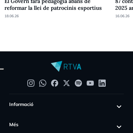
El Govern farà pedagogia abans de
87 cont
reformar la llei de patrocinis esportius
2025 a
18.06.26
16.06.26
Informació
Més