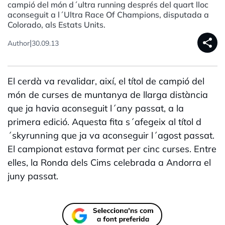
campió del món d´ultra running després del quart lloc
aconseguit a l´Ultra Race Of Champions, disputada a
Colorado, als Estats Units.
share
|
Author
30.09.13
El cerdà va revalidar, així, el títol de campió del
món de curses de muntanya de llarga distància
que ja havia aconseguit l´any passat, a la
primera edició. Aquesta fita s´afegeix al títol d
´skyrunning que ja va aconseguir l´agost passat.
El campionat estava format per cinc curses. Entre
elles, la Ronda dels Cims celebrada a Andorra el
juny passat.