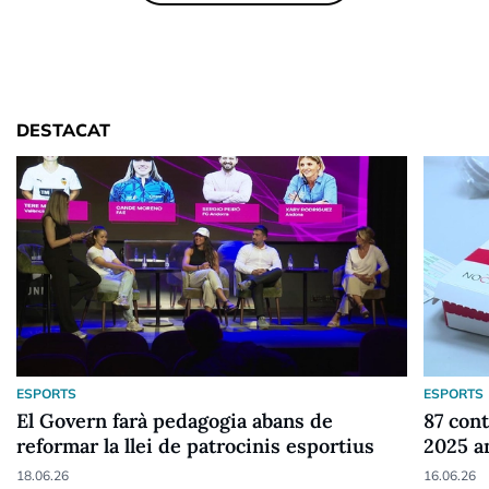
DESTACAT
ESPORTS
ESPORTS
El Govern farà pedagogia abans de
87 cont
reformar la llei de patrocinis esportius
2025 a
18.06.26
16.06.26