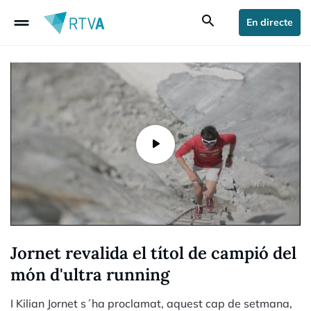
drag_handle
search
En directe
Jornet revalida el títol de campió del
món d'ultra running
I Kilian Jornet s´ha proclamat, aquest cap de setmana,