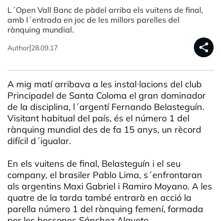
L´Open Vall Banc de pàdel arriba els vuitens de final,
amb l´entrada en joc de les millors parelles del
rànquing mundial.
share
|
Author
28.09.17
A mig matí arribava a les instal·lacions del club
Principadel de Santa Coloma el gran dominador
de la disciplina, l´argentí Fernando Belasteguín.
Visitant habitual del país, és el número 1 del
rànquing mundial des de fa 15 anys, un rècord
difícil d´igualar.
En els vuitens de final, Belasteguín i el seu
company, el brasiler Pablo Lima, s´enfrontaran
als argentins Maxi Gabriel i Ramiro Moyano. A les
quatre de la tarda també entrarà en acció la
parella número 1 del rànquing femení, formada
per les bessones Sánchez Alayeto.