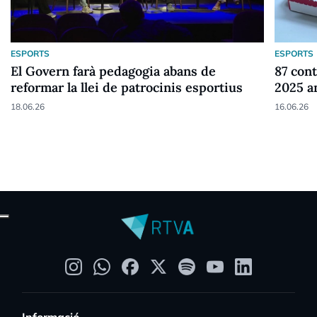
ESPORTS
ESPORTS
El Govern farà pedagogia abans de
87 cont
reformar la llei de patrocinis esportius
2025 a
18.06.26
16.06.26