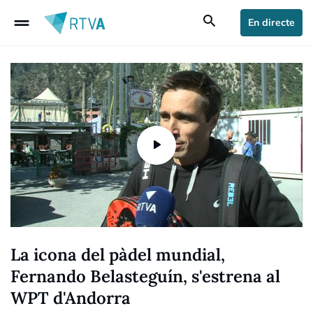
drag_handle
search
En directe
La icona del pàdel mundial,
Fernando Belasteguín, s'estrena al
WPT d'Andorra