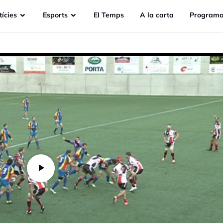
ícies
Esports
EI Temps
A la carta
Programa