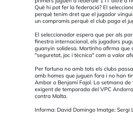
primers juguen a federale 1 i l´altre a ho
Què hi pot fer la federació? El selecci
perquè tenim dret que el jugador vingui 
un compromís perquè el club paga el jug
El seleccionador espera que per als parti
finestra internacional, els jugadors pug
guanyin solidesa. Martinho afirma que 
"seguretat, joc i tècnica" com a valor afe
Per fortuna no amb tots els clubs passa 
amb homes que juguen fora i no han tin
Ambor o Benjamí Fajol. La setmana de t
exigent de temporada del VPC Andorra i
contra Malta.
Informa: David Domingo Imatge: Sergi 