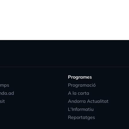
Programes
emps
Programació
nda.ad
A la carta
sit
Andorra Actualitat
L'Informatiu
Reportatges