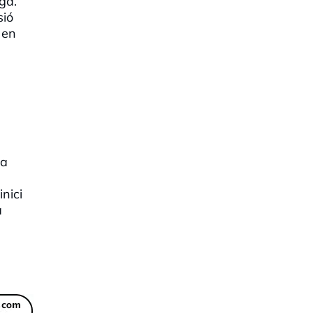
iga.
sió
 en
ia
nici
a