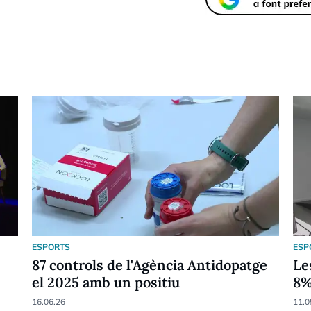
ESPORTS
ESP
87 controls de l'Agència Antidopatge
Le
el 2025 amb un positiu
8
16.06.26
11.0