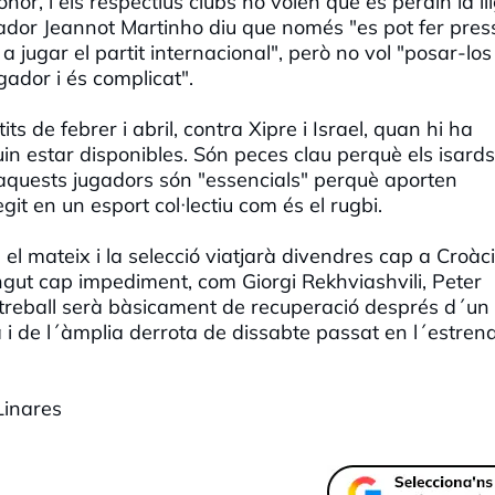
nor, i els respectius clubs no volen que es perdin la ll
onador Jeannot Martinho diu que només "es pot fer pres
a jugar el partit internacional", però no vol "posar-los
ador i és complicat".
ts de febrer i abril, contra Xipre i Israel, quan hi ha
uin estar disponibles. Són peces clau perquè els isards
aquests jugadors són "essencials" perquè aporten
git en un esport col·lectiu com és el rugbi.
el mateix i la selecció viatjarà divendres cap a Croàc
gut cap impediment, com Giorgi Rekhviashvili, Peter
reball serà bàsicament de recuperació després d´un i
 de l´àmplia derrota de dissabte passat en l´estren
Linares