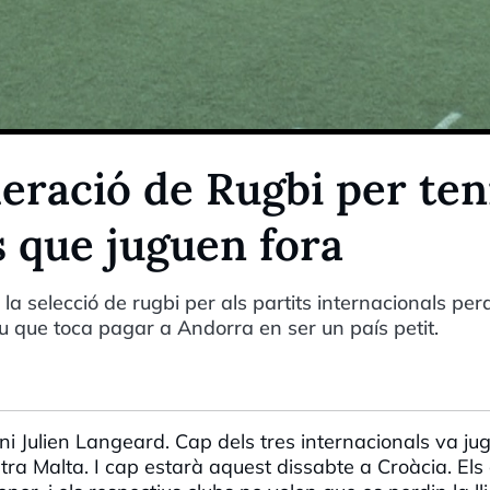
deració de Rugbi per ten
s que juguen fora
a selecció de rugbi per als partits internacionals per
eu que toca pagar a Andorra en ser un país petit.
i Julien Langeard. Cap dels tres internacionals va ju
ntra Malta. I cap estarà aquest dissabte a Croàcia. Els