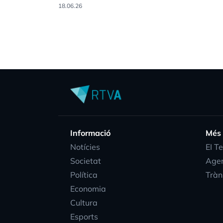
18.06.26
Informació
Més
Notícies
EI T
Societat
Age
Política
Tràn
Economia
Cultura
Esports