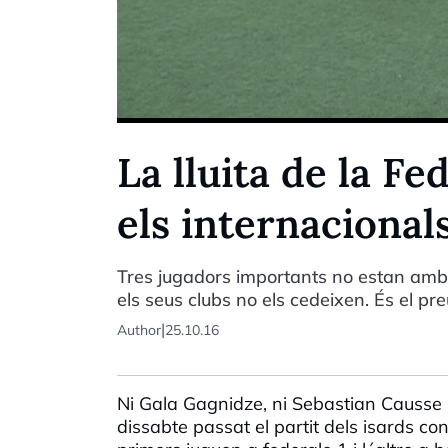
La lluita de la Fe
els internacional
Tres jugadors importants no estan amb l
els seus clubs no els cedeixen. És el pr
|
Author
25.10.16
Ni Gala Gagnidze, ni Sebastian Causse n
dissabte passat el partit dels isards co