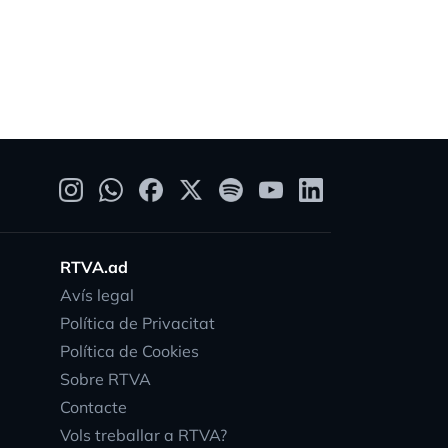
RTVA.ad
Avís legal
Política de Privacitat
Política de Cookies
Sobre RTVA
Contacte
Vols treballar a RTVA?