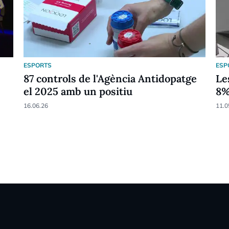
ESPORTS
ESP
87 controls de l'Agència Antidopatge
Le
el 2025 amb un positiu
8
16.06.26
11.0