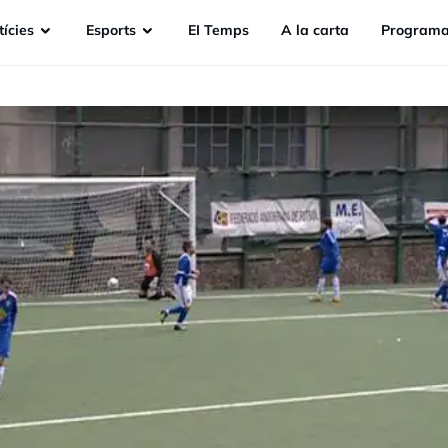
ícies
Esports
EI Temps
A la carta
Programa