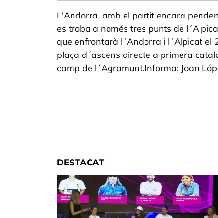
L'Andorra, amb el partit encara pendent 
es troba a només tres punts de l´Alpica
que enfrontarà l´Andorra i l´Alpicat el 
plaça d´ascens directe a primera catala
camp de l´Agramunt.Informa: Joan Lóp
DESTACAT