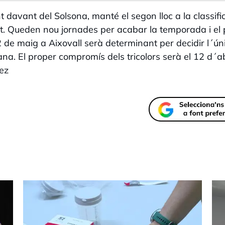
davant del Solsona, manté el segon lloc a la classific
t. Queden nou jornades per acabar la temporada i el p
2 de maig a Aixovall serà determinant per decidir l´ún
na. El proper compromís dels tricolors serà el 12 d´abr
ez