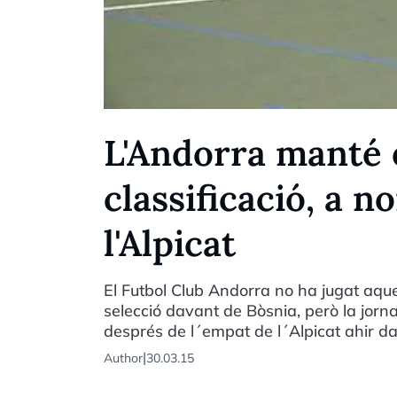
L'Andorra manté e
classificació, a 
l'Alpicat
El Futbol Club Andorra no ha jugat aque
selecció davant de Bòsnia, però la jorn
després de l´empat de l´Alpicat ahir d
|
Author
30.03.15