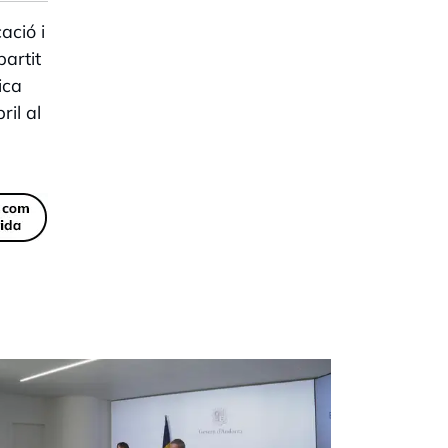
ació i
artit
ica
il al