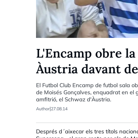
L'Encamp obre la
Àustria davant d
El Futbol Club Encamp de futbol sala obr
de Moisés Gonçalves, enquadrat en el g
amfitrió, el Schwaz d'Àustria.
|
Author
27.08.14
Després d´aixecar els tres títols nacio