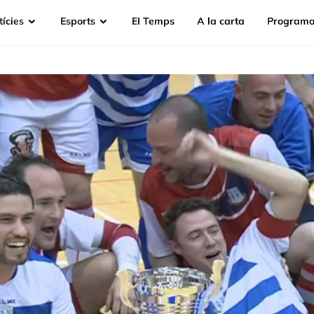
ícies
Esports
EI Temps
A la carta
Programa