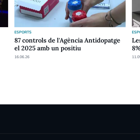
ESPORTS
ESP
87 controls de l'Agència Antidopatge
Le
el 2025 amb un positiu
8
16.06.26
11.0