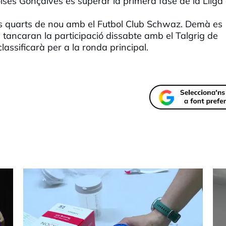
isés Gonçalves és superar la primera fase de la Lliga
s quarts de nou amb el Futbol Club Schwaz. Demà es
i tancaran la participació dissabte amb el Talgrig de
assificarà per a la ronda principal.