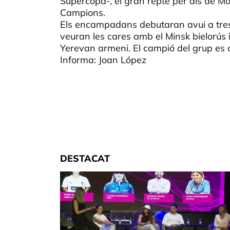
Supercopa-, el gran repte per als de Mo
Campions.
Els encampadans debutaran avui a tre
veuran les cares amb el Minsk bielorús 
Yerevan armeni. El campió del grup es cl
Informa: Joan López
DESTACAT