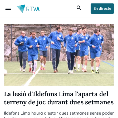
drag_handle
search
En directe
La lesió d'Ildefons Lima l'aparta del
terreny de joc durant dues setmanes
Ildefons Lima haurà d'estar dues setmanes sense poder