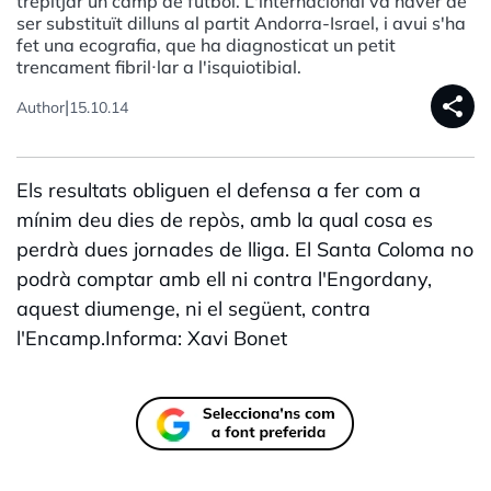
trepitjar un camp de futbol. L'internacional va haver de
ser substituït dilluns al partit Andorra-Israel, i avui s'ha
fet una ecografia, que ha diagnosticat un petit
trencament fibril·lar a l'isquiotibial.
share
|
Author
15.10.14
Els resultats obliguen el defensa a fer com a
mínim deu dies de repòs, amb la qual cosa es
perdrà dues jornades de lliga. El Santa Coloma no
podrà comptar amb ell ni contra l'Engordany,
aquest diumenge, ni el següent, contra
l'Encamp.Informa: Xavi Bonet