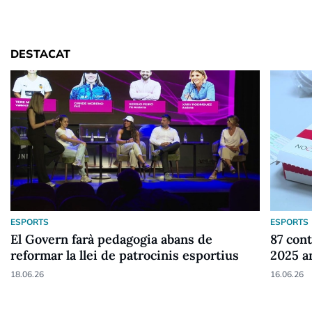
DESTACAT
ESPORTS
ESPORTS
El Govern farà pedagogia abans de
87 cont
reformar la llei de patrocinis esportius
2025 a
18.06.26
16.06.26