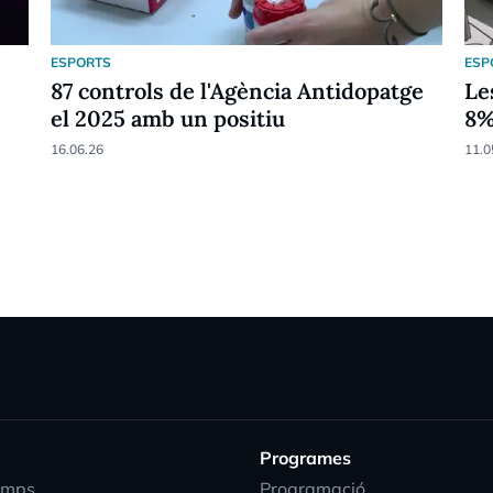
ESPORTS
ESP
87 controls de l'Agència Antidopatge
Le
el 2025 amb un positiu
8
16.06.26
11.0
Programes
emps
Programació