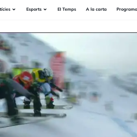
ícies
Esports
EI Temps
A la carta
Programa