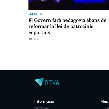
ESPORTS
El Govern farà pedagogia abans de
reformar la llei de patrocinis
esportius
18.06.26
Informació
Més
Notícies
EI T