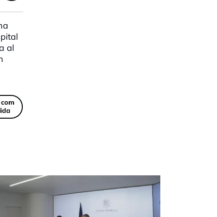
ina
pital
a al
n