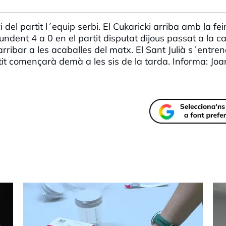
el partit l´equip serbi. El Cukaricki arriba amb la fe
dent 4 a 0 en el partit disputat dijous passat a la ca
 arribar a les acaballes del matx. El Sant Julià s´entren
tit començarà demà a les sis de la tarda. Informa: Joa