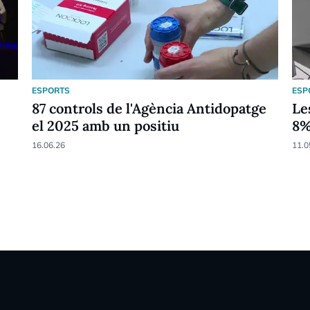
ESPORTS
ESP
87 controls de l'Agència Antidopatge
Le
el 2025 amb un positiu
8
16.06.26
11.0