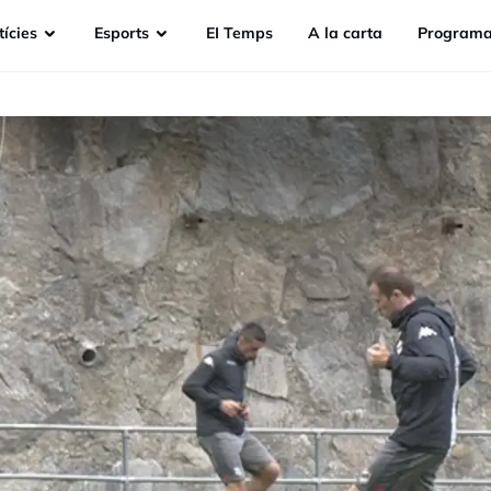
ícies
Esports
EI Temps
A la carta
Programa