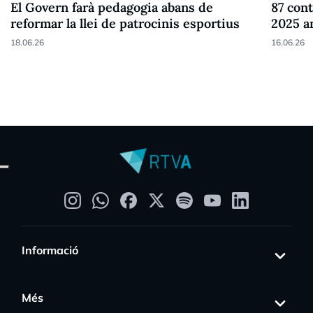
El Govern farà pedagogia abans de
87 cont
reformar la llei de patrocinis esportius
2025 a
18.06.26
16.06.26
Informació
Més