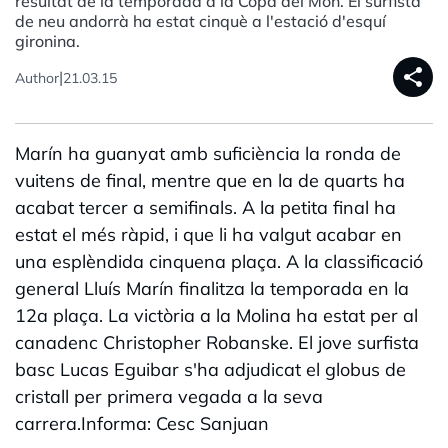
resultat de la temporada a la Copa del Món. El surfista
de neu andorrà ha estat cinquè a l'estació d'esquí
gironina.
share
|
Author
21.03.15
Marín ha guanyat amb suficiència la ronda de
vuitens de final, mentre que en la de quarts ha
acabat tercer a semifinals. A la petita final ha
estat el més ràpid, i que li ha valgut acabar en
una esplèndida cinquena plaça. A la classificació
general Lluís Marín finalitza la temporada en la
12a plaça. La victòria a la Molina ha estat per al
canadenc Christopher Robanske. El jove surfista
basc Lucas Eguibar s'ha adjudicat el globus de
cristall per primera vegada a la seva
carrera.Informa: Cesc Sanjuan