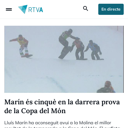
drag_handle
search
En directe
Marín és cinquè en la darrera prova
de la Copa del Món
Lluís Marín ha aconseguit avui a la Molina el millor