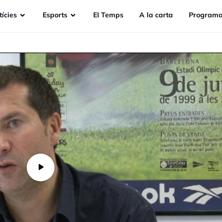
ícies
Esports
EI Temps
A la carta
Programa