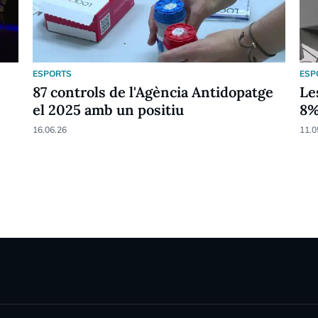
ESPORTS
ESP
87 controls de l'Agència Antidopatge
Le
el 2025 amb un positiu
8
16.06.26
11.0