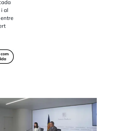
 cada
i al
 entre
ert