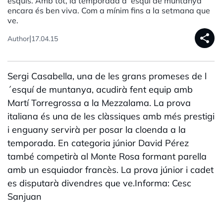
esquís. Amb tot, la temporada d´esquí de muntanya
encara és ben viva. Com a mínim fins a la setmana que
ve.
share
|
Author
17.04.15
Sergi Casabella, una de les grans promeses de l
´esquí de muntanya, acudirà fent equip amb
Martí Torregrossa a la Mezzalama. La prova
italiana és una de les clàssiques amb més prestigi
i enguany servirà per posar la cloenda a la
temporada. En categoria júnior David Pérez
també competirà al Monte Rosa formant parella
amb un esquiador francès. La prova júnior i cadet
es disputarà divendres que ve.Informa: Cesc
Sanjuan