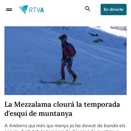
drag_handle
search
En directe
La Mezzalama clourà la temporada
d'esquí de muntanya
A Andorra qui més qui menys ja ha deixat de banda els