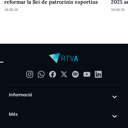
reformar la llei de patrocinis esportius
2025 a
18.06.26
16.06.26
Informació
Més