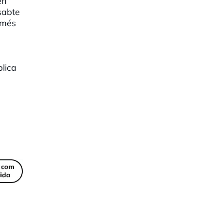
en
sabte
 més
a
plica