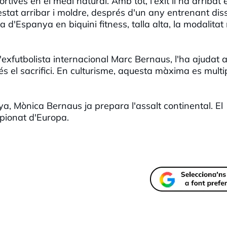
rtives en el medi natural. Amb tot, l'èxit li ha arribat 
 estat arribar i moldre, després d'un any entrenant dis
'Espanya en biquini fitness, talla alta, la modalitat
'exfutbolista internacional Marc Bernaus, l'ha ajudat 
és el sacrifici. En culturisme, aquesta màxima es multi
a, Mònica Bernaus ja prepara l'assalt continental. El
pionat d'Europa.