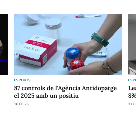
ESPORTS
ESP
87 controls de l'Agència Antidopatge
Le
el 2025 amb un positiu
8
16.06.26
11.0