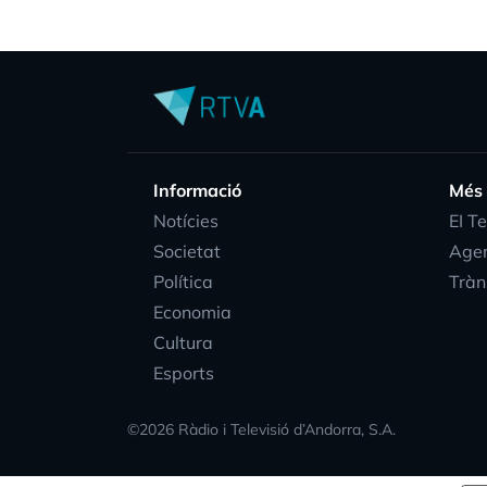
Informació
Més
Notícies
EI T
Societat
Age
Política
Tràn
Economia
Cultura
Esports
©
2026
Ràdio i Televisió d’Andorra, S.A.