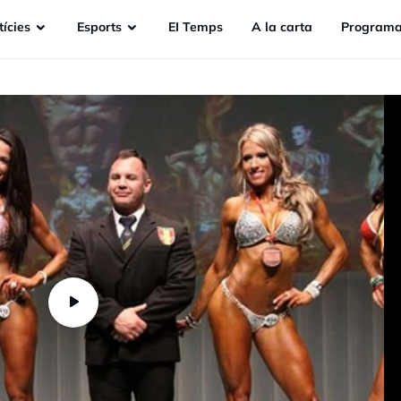
ícies
Esports
EI Temps
A la carta
Programa