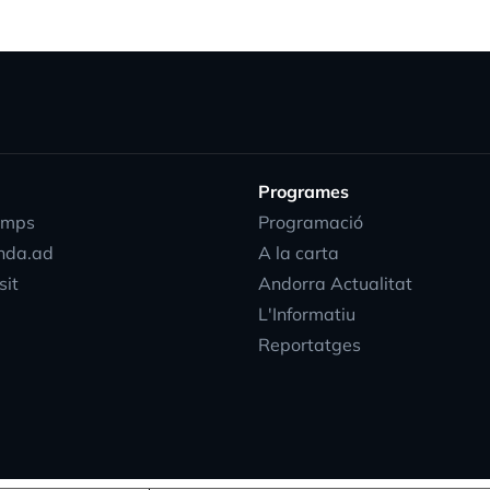
Programes
emps
Programació
nda.ad
A la carta
sit
Andorra Actualitat
L'Informatiu
Reportatges