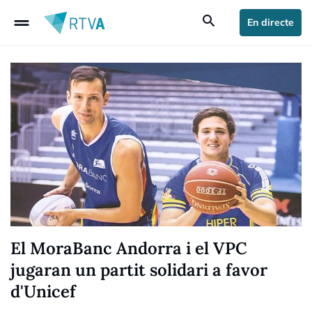
drag_handle
search
En directe
El MoraBanc Andorra i el VPC
jugaran un partit solidari a favor
d'Unicef