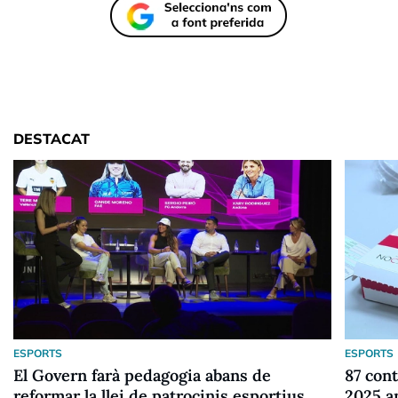
DESTACAT
ESPORTS
ESPORTS
El Govern farà pedagogia abans de
87 cont
reformar la llei de patrocinis esportius
2025 a