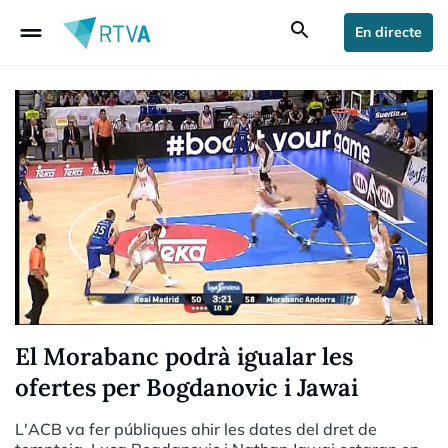
drag_handle
search
En directe
El Morabanc podrà igualar les
ofertes per Bogdanovic i Jawai
L'ACB va fer públiques ahir les dates del dret de