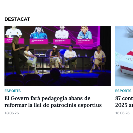
DESTACAT
ESPORTS
ESPORTS
El Govern farà pedagogia abans de
87 cont
reformar la llei de patrocinis esportius
2025 a
18.06.26
16.06.26