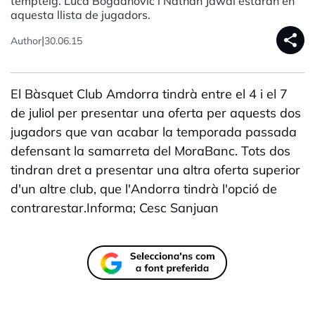
tempteig. Luca Bogdanovic i Nathan Jawai estaran en
aquesta llista de jugadors.
share
|
Author
30.06.15
El Bàsquet Club Amdorra tindrà entre el 4 i el 7
de juliol per presentar una oferta per aquests dos
jugadors que van acabar la temporada passada
defensant la samarreta del MoraBanc. Tots dos
tindran dret a presentar una altra oferta superior
d'un altre club, que l'Andorra tindrà l'opció de
contrarestar.Informa; Cesc Sanjuan