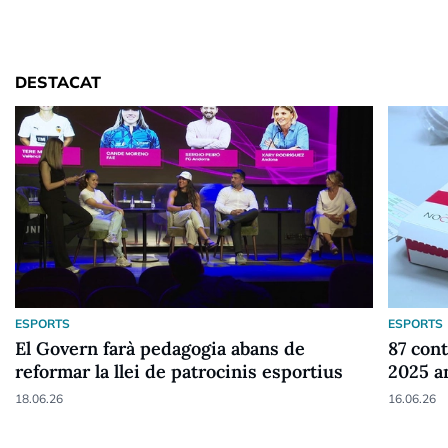
DESTACAT
ESPORTS
ESPORTS
El Govern farà pedagogia abans de
87 cont
reformar la llei de patrocinis esportius
2025 a
18.06.26
16.06.26