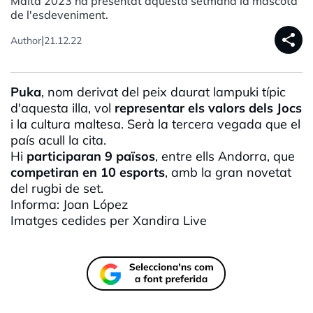
Malta 2023 ha presentat aquesta setmana la mascota
de l'esdeveniment.
share
|
Author
21.12.22
Puka
, nom derivat del peix daurat
lampuki
típic
d'aquesta illa, vol
representar els valors dels Jocs
i la cultura maltesa. Serà la tercera vegada que el
país acull la cita.
Hi
participaran 9 països
, entre ells Andorra, que
competiran en 10 esports
, amb la gran novetat
del rugbi de set.
Informa: Joan López
Imatges cedides per
Xandira
Live