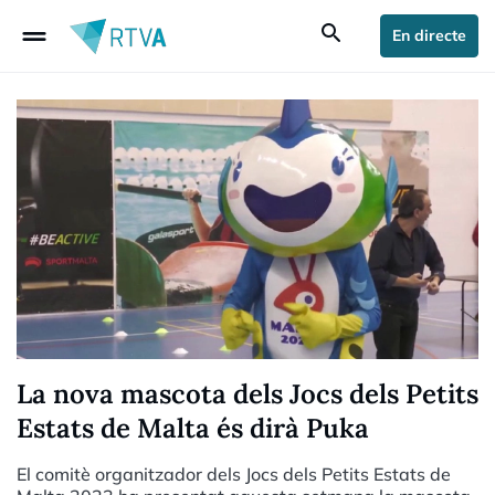
drag_handle
search
En directe
La nova mascota dels Jocs dels Petits
Estats de Malta és dirà Puka
El comitè organitzador dels Jocs dels Petits Estats de