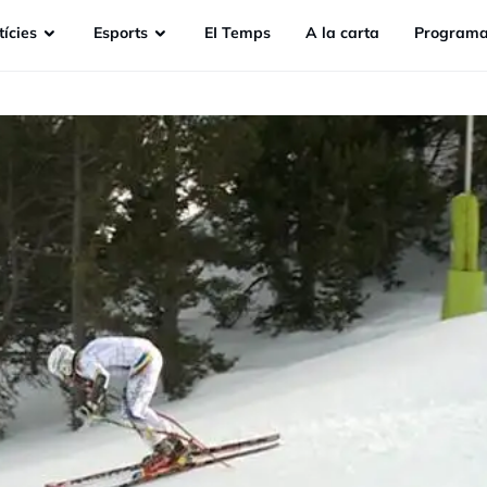
ícies
Esports
EI Temps
A la carta
Programa