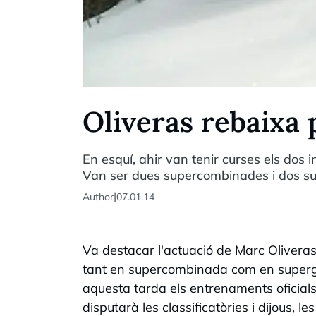
Oliveras rebaixa 
En esquí, ahir van tenir curses els dos i
Van ser dues supercombinades i dos sup
|
Author
07.01.14
Va destacar l'actuació de Marc Oliveras
tant en supercombinada com en supergega
aquesta tarda els entrenaments oficia
disputarà les classificatòries i dijous, 