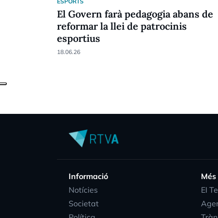
ESPORTS
El Govern farà pedagogia abans de
reformar la llei de patrocinis
esportius
18.06.26
Informació
Més
Notícies
EI T
Societat
Age
Política
Tràn