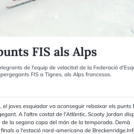
punts FIS als Alps
ntegrants de l'equip de velocitat de la Federació d'Esqu
ergegants FIS a Tignes, als Alps francesos.
, el joves esquiador va aconseguir rebaixar els punts 
nt. A l'altre costat de l'Atlàntic, Scooty Jordan dis
ls de la segona copa del món de la temporada. Demà
les finals a l'estació nord-americana de Breckenridge.In