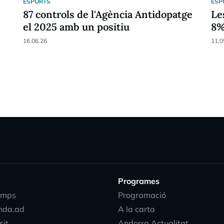
ESPORTS
ESP
87 controls de l'Agència Antidopatge
Le
el 2025 amb un positiu
8
16.06.26
11.0
Programes
emps
Programació
nda.ad
A la carta
sit
Andorra Actualitat