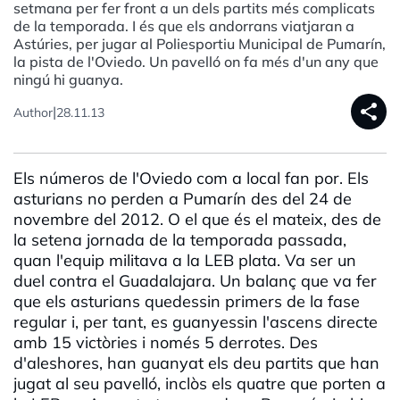
setmana per fer front a un dels partits més complicats
de la temporada. I és que els andorrans viatjaran a
Astúries, per jugar al Poliesportiu Municipal de Pumarín,
la pista de l'Oviedo. Un pavelló on fa més d'un any que
ningú hi guanya.
share
|
Author
28.11.13
Els números de l'Oviedo com a local fan por. Els
asturians no perden a Pumarín des del 24 de
novembre del 2012. O el que és el mateix, des de
la setena jornada de la temporada passada,
quan l'equip militava a la LEB plata. Va ser un
duel contra el Guadalajara. Un balanç que va fer
que els asturians quedessin primers de la fase
regular i, per tant, es guanyessin l'ascens directe
amb 15 victòries i només 5 derrotes. Des
d'aleshores, han guanyat els deu partits que han
jugat al seu pavelló, inclòs els quatre que porten a