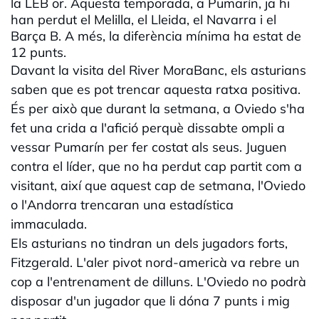
la LEB or. Aquesta temporada, a Pumarín, ja hi
han perdut el Melilla, el Lleida, el Navarra i el
Barça B. A més, la diferència mínima ha estat de
12 punts.
Davant la visita del River MoraBanc, els asturians
saben que es pot trencar aquesta ratxa positiva.
És per això que durant la setmana, a Oviedo s'ha
fet una crida a l'afició perquè dissabte ompli a
vessar Pumarín per fer costat als seus. Juguen
contra el líder, que no ha perdut cap partit com a
visitant, així que aquest cap de setmana, l'Oviedo
o l'Andorra trencaran una estadística
immaculada.
Els asturians no tindran un dels jugadors forts,
Fitzgerald. L'aler pivot nord-americà va rebre un
cop a l'entrenament de dilluns. L'Oviedo no podrà
disposar d'un jugador que li dóna 7 punts i mig