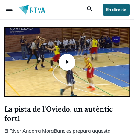
drag_handle
search
En directe
La pista de l'Oviedo, un autèntic
fortí
El River Andorra MoraBanc es prepara aquesta