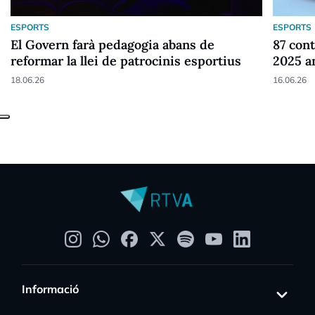
ESPORTS
ESPORTS
El Govern farà pedagogia abans de
87 cont
reformar la llei de patrocinis esportius
2025 a
18.06.26
16.06.26
Informació