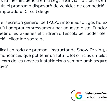
'ls fa més incidència en la seguretat vial i als altres e
tit, el programa disposarà de vehicles de competició
mporada al Circuit de gel.
os el secretari general de l'ACA, Antoni Sasplugas ha ex
ruït i adaptat expressament per aquesta pista. Funcio
ir a les G-Sèries el tindrem a l'escola per poder ofer
ió i pilotatge sobre gel."
plicat en roda de premsa l'instructor de Snow Driving,
mancances que pot tenir un futur pilot o inclús un pilot
s com de les nostres instal·lacions sempre amb segure
iva".