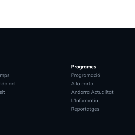
Programes
emps
Programació
nda.ad
A la carta
sit
Andorra Actualitat
L'Informatiu
Reportatges