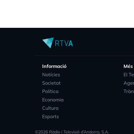
Informació
Més
Notícies
EI T
Societat
Age
Política
Tràn
Economia
Cultura
Esports
©
2026
Ràdio i Televisió d’Andorra, S.A.