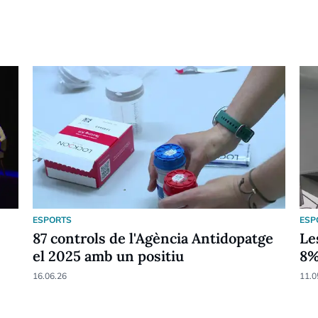
ESPORTS
ESP
87 controls de l'Agència Antidopatge
Le
el 2025 amb un positiu
8
16.06.26
11.0