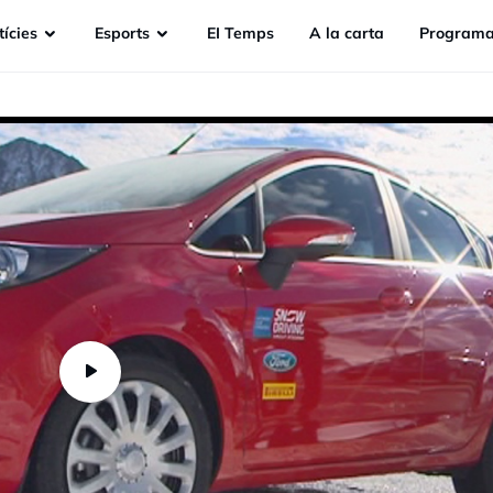
ícies
Esports
EI Temps
A la carta
Programa