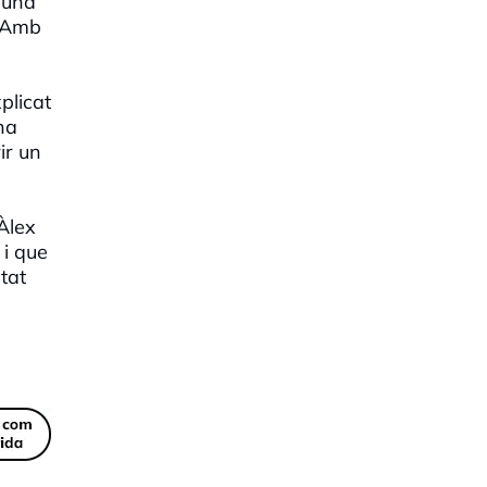
n una
. Amb
plicat
na
ir un
 Àlex
 i que
tat