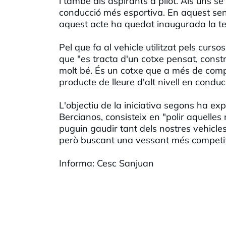
i també als aspirants a pilot. Als uns se
conducció més esportiva. En aquest sen
aquest acte ha quedat inaugurada la te
Pel que fa al vehicle utilitzat pels curs
que "es tracta d'un cotxe pensat, const
molt bé. És un cotxe que a més de compet
producte de lleure d'alt nivell en conducc
L'objectiu de la iniciativa segons ha ex
Bercianos, consisteix en "polir aquelles 
puguin gaudir tant dels nostres vehicle
però buscant una vessant més competit
Informa: Cesc Sanjuan