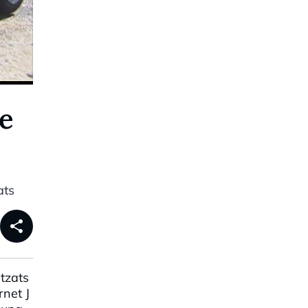
de
ats
share
tzats
rnet J