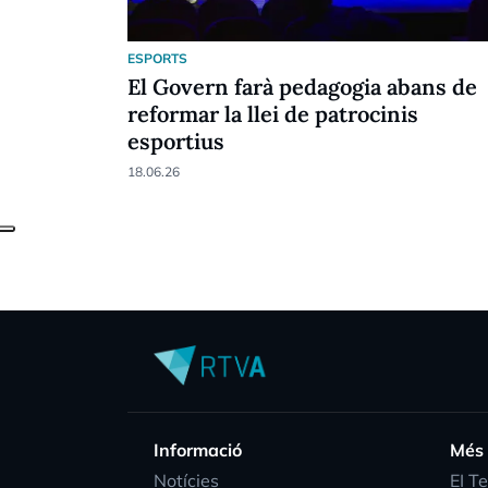
ESPORTS
El Govern farà pedagogia abans de
reformar la llei de patrocinis
esportius
18.06.26
Informació
Més
Notícies
EI T