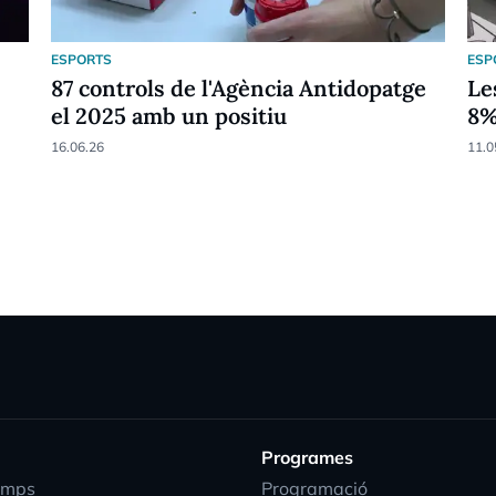
ESPORTS
ESP
87 controls de l'Agència Antidopatge
Le
el 2025 amb un positiu
8
16.06.26
11.0
Programes
emps
Programació