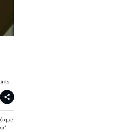
unts
share
ió que
or'