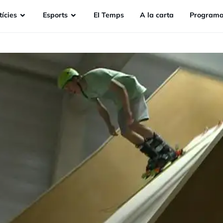
ícies
Esports
EI Temps
A la carta
Programa