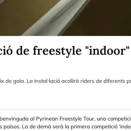
ó de freestyle "indoor"
 de gala. La instal·lació acollirà riders de diferents p
a benvinguda al Pyrinean Freestyle Tour, una competic
s països. La de demà serà la primera competició 'indo