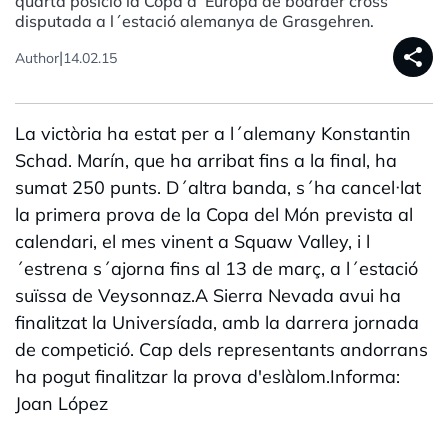
quarta posició la Copa d´Europa de boarder cross
disputada a l´estació alemanya de Grasgehren.
share
|
Author
14.02.15
La victòria ha estat per a l´alemany Konstantin
Schad. Marín, que ha arribat fins a la final, ha
sumat 250 punts. D´altra banda, s´ha cancel·lat
la primera prova de la Copa del Món prevista al
calendari, el mes vinent a Squaw Valley, i l
´estrena s´ajorna fins al 13 de març, a l´estació
suïssa de Veysonnaz.A Sierra Nevada avui ha
finalitzat la Universíada, amb la darrera jornada
de competició. Cap dels representants andorrans
ha pogut finalitzar la prova d'eslàlom.Informa:
Joan López