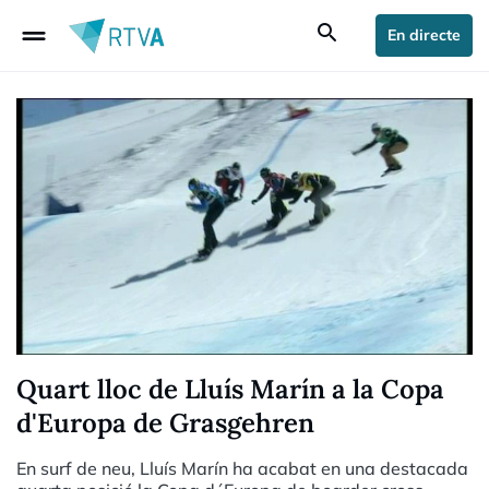
drag_handle
search
En directe
Quart lloc de Lluís Marín a la Copa
d'Europa de Grasgehren
En surf de neu, Lluís Marín ha acabat en una destacada