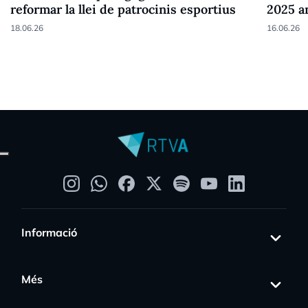
reformar la llei de patrocinis esportius
2025 a
18.06.26
16.06.26
Informació
Més