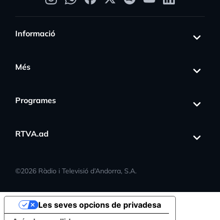
Informació
Més
Programes
RTVA.ad
©
2026
Ràdio i Televisió d’Andorra, S.A.
Les seves opcions de privadesa