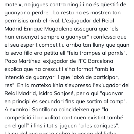
mateix, no jugues contra ningú i no és qüestió de
guanyar o perdre". La resta no es mostren tan
permisius amb el rival. L'exjugador del Reial
Madrid Enrique Magdaleno assegura que "els
han ensenyat sempre a guanyar" i confessa que
el seu esperit competitiu arriba tan lluny que quan
la seva filla era petita ell "feia trampes al parxís".
Paco Martínez, exjugador de l'FC Barcelona,
explica que ha crescut i s'ha format "amb la
intenció de guanyar" i que "això de participar,
res". En la mateixa línia s'expressa l'exjugador del
Reial Madrid, Isidro Sanjosé, per a qui "guanyar
en principi és secundari fins que sortim al camp".
Alexanko i Santillana coincideixen que "la
competició i la rivalitat continuen existint també
en el golf" i fins i tot si juguen "a les caniques".
Lluny del que passa sobre la gespa del futbol,