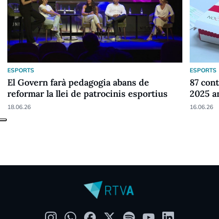
ESPORTS
ESPORTS
El Govern farà pedagogia abans de
87 cont
reformar la llei de patrocinis esportius
2025 a
18.06.26
16.06.26