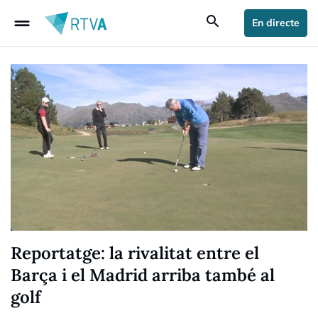
drag_handle
search
En directe
Reportatge: la rivalitat entre el
Barça i el Madrid arriba també al
golf