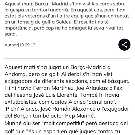
Aquest matí, Barça i Madrid s'han vist les cares sobre
la gespa en territori andorrà. En aquest cas, però, han
estat els veterans d'un i altre equip que s'han enfrontat
en un torneig de golf a Soldeu. El resultat no té
importància, però cap no ha amagat la seva rivalitat
sana.
share
|
Author
13.09.13
Aquest matí s'ha jugat un Barça-Madrid a
Andorra, però de golf. Al derbi s'hi han vist
exjugadors de diferents seccions, com el bàsquet.
Hi hi havia Ferran Martínez, Joe Arlaukas o l'ex
del Festina José Luis Llorente. També hi havia
exfutbolistes, com Carlos Alonso 'Santillana',
'Pichi' Alonso, José Ramón Alexanco o l'exjugador
del Barça i també actor Pep Munné.
Munné diu ser "molt competitiu" però destaca del
golf que "és un esport en què jugues contra tu