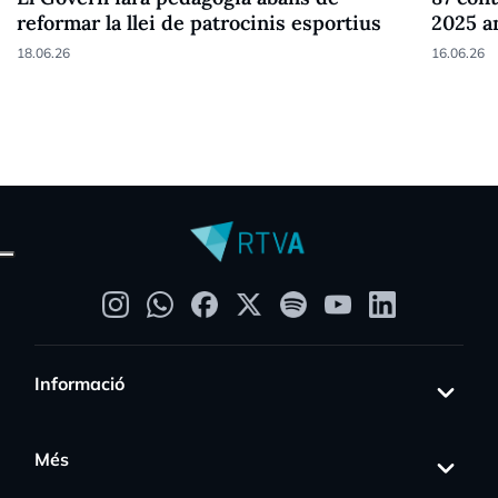
reformar la llei de patrocinis esportius
2025 a
18.06.26
16.06.26
Informació
Més