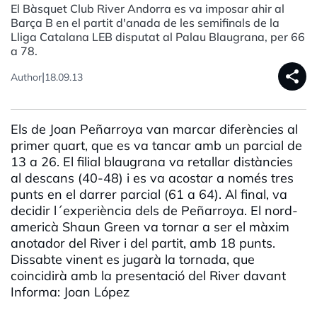
El Bàsquet Club River Andorra es va imposar ahir al
Barça B en el partit d'anada de les semifinals de la
Lliga Catalana LEB disputat al Palau Blaugrana, per 66
a 78.
share
|
Author
18.09.13
Els de Joan Peñarroya van marcar diferències al
primer quart, que es va tancar amb un parcial de
13 a 26. El filial blaugrana va retallar distàncies
al descans (40-48) i es va acostar a només tres
punts en el darrer parcial (61 a 64). Al final, va
decidir l´experiència dels de Peñarroya. El nord-
americà Shaun Green va tornar a ser el màxim
anotador del River i del partit, amb 18 punts.
Dissabte vinent es jugarà la tornada, que
coincidirà amb la presentació del River davant
Informa: Joan López