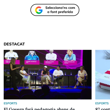
DESTACAT
ESPORTS
ESPORTS
El Govern farà pedagogia abans de
87 cont