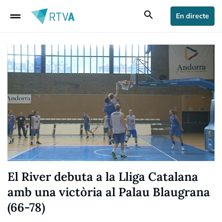
drag_handle
search
En directe
El River debuta a la Lliga Catalana
amb una victòria al Palau Blaugrana
(66-78)