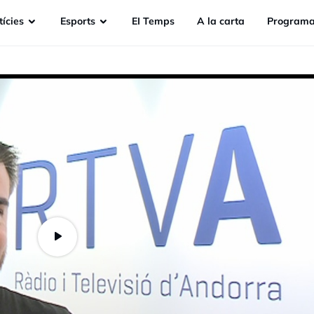
ícies
Esports
EI Temps
A la carta
Programa