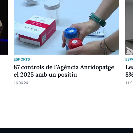
ESPORTS
ESP
87 controls de l'Agència Antidopatge
Le
el 2025 amb un positiu
8
16.06.26
11.0