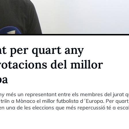
t per quart any
votacions del millor
pa
any més un representant entre els membres del jurat q
iïn a Mònaco el millor futbolista d´Europa. Per quar
en una de les eleccions que més repercussió té a esca