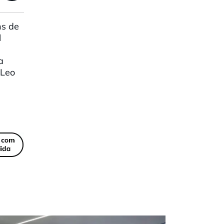
ns de
l
a
 Leo