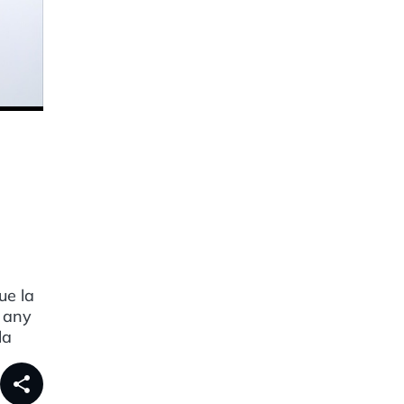
ue la
t any
la
share