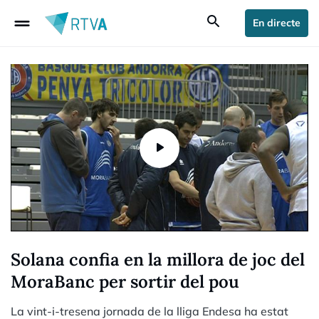
drag_handle
search
En directe
Solana confia en la millora de joc del
MoraBanc per sortir del pou
La vint-i-tresena jornada de la lliga Endesa ha estat