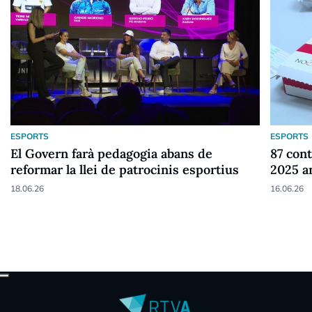
ESPORTS
ESPORTS
El Govern farà pedagogia abans de
87 cont
reformar la llei de patrocinis esportius
2025 a
18.06.26
16.06.26