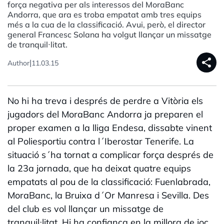
força negativa per als interessos del MoraBanc
Andorra, que ara es troba empatat amb tres equips
més a la cua de la classificació. Avui, però, el director
general Francesc Solana ha volgut llançar un missatge
de tranquil·litat.
share
|
Author
11.03.15
No hi ha treva i després de perdre a Vitòria els
jugadors del MoraBanc Andorra ja preparen el
proper examen a la lliga Endesa, dissabte vinent
al Poliesportiu contra l´Iberostar Tenerife. La
situació s´ha tornat a complicar força després de
la 23a jornada, que ha deixat quatre equips
empatats al pou de la classificació: Fuenlabrada,
MoraBanc, la Bruixa d´Or Manresa i Sevilla. Des
del club es vol llançar un missatge de
tranquil·litat. Hi ha confiança en la millora de joc