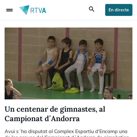
drag_handle
search
En directe
Un centenar de gimnastes, al
Campionat d´Andorra
Avui s´ha disputat al Complex Esportiu d'Encamp una