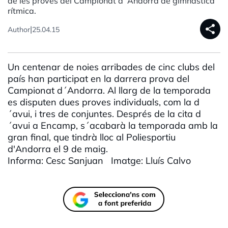
de les proves del Campionat d´Andorra de gimnàstica
rítmica.
share
|
Author
25.04.15
Un centenar de noies arribades de cinc clubs del
país han participat en la darrera prova del
Campionat d´Andorra. Al llarg de la temporada
es disputen dues proves individuals, com la d
´avui, i tres de conjuntes. Després de la cita d
´avui a Encamp, s´acabarà la temporada amb la
gran final, que tindrà lloc al Poliesportiu
d'Andorra el 9 de maig.
Informa: Cesc Sanjuan Imatge: Lluís Calvo