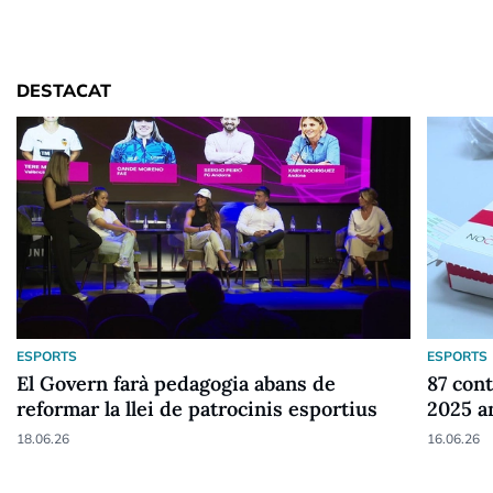
DESTACAT
ESPORTS
ESPORTS
El Govern farà pedagogia abans de
87 cont
reformar la llei de patrocinis esportius
2025 a
18.06.26
16.06.26