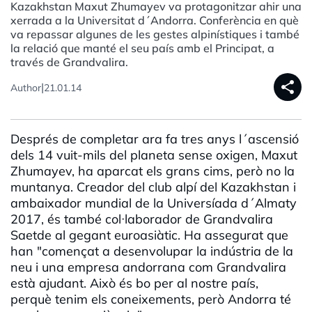
Kazakhstan Maxut Zhumayev va protagonitzar ahir una
xerrada a la Universitat d´Andorra. Conferència en què
va repassar algunes de les gestes alpinístiques i també
la relació que manté el seu país amb el Principat, a
través de Grandvalira.
share
|
Author
21.01.14
Després de completar ara fa tres anys l´ascensió
dels 14 vuit-mils del planeta sense oxigen, Maxut
Zhumayev, ha aparcat els grans cims, però no la
muntanya. Creador del club alpí del Kazakhstan i
ambaixador mundial de la Universíada d´Almaty
2017, és també col·laborador de Grandvalira
Saetde al gegant euroasiàtic. Ha assegurat que
han "començat a desenvolupar la indústria de la
neu i una empresa andorrana com Grandvalira
està ajudant. Això és bo per al nostre país,
perquè tenim els coneixements, però Andorra té