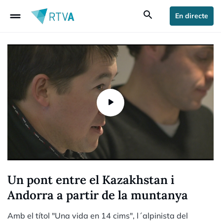
drag_handle
search
En directe
Un pont entre el Kazakhstan i
Andorra a partir de la muntanya
Amb el títol "Una vida en 14 cims", l´alpinista del