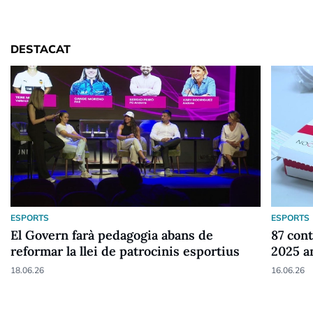
DESTACAT
ESPORTS
ESPORTS
El Govern farà pedagogia abans de
87 cont
reformar la llei de patrocinis esportius
2025 a
18.06.26
16.06.26