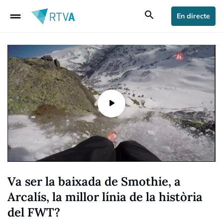
drag_handle
search
En directe
Va ser la baixada de Smothie, a
Arcalís, la millor línia de la història
del FWT?