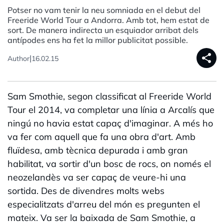
Potser no vam tenir la neu somniada en el debut del
Freeride World Tour a Andorra. Amb tot, hem estat de
sort. De manera indirecta un esquiador arribat dels
antípodes ens ha fet la millor publicitat possible.
share
|
Author
16.02.15
Sam Smothie, segon classificat al Freeride World
Tour el 2014, va completar una línia a Arcalís que
ningú no havia estat capaç d'imaginar. A més ho
va fer com aquell que fa una obra d'art. Amb
fluïdesa, amb tècnica depurada i amb gran
habilitat, va sortir d'un bosc de rocs, on només el
neozelandès va ser capaç de veure-hi una
sortida. Des de divendres molts webs
especialitzats d'arreu del món es pregunten el
mateix. Va ser la baixada de Sam Smothie, a