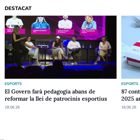
DESTACAT
ESPORTS
ESPORTS
El Govern farà pedagogia abans de
87 cont
reformar la llei de patrocinis esportius
2025 a
18.06.26
16.06.26