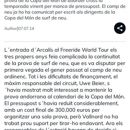
prova de la Copa del Món de boarder cross la
temporada vinent per manca de pressupost. El camp de
neu ja ho ha comunicat per escrit als dirigents de la
Copa del Món de surf de neu.
share
|
Author
07.07.14
L´entrada d´Arcalís al Freeride World Tour els
tres propers anys feia complicada la continuïtat
de la prova de surf de neu, que es va disputar per
primera vegada el gener passat al camp de neu
ordinenc. Tot i les dificultats de finançament, el
màxim responsable del circuit, Uwe Beier, s
´havia mostrat molt interessat a mantenir la
prova andorrana al calendari de la Copa del Món.
El pressupost s´havia reduït considerablement,
amb un cost final de 300.000 euros per
organitzar una sola prova, però Vallnord no ha
trobat prou suport per tirar-ho endavant. Ara els
responsables de l´estació hauran de decidir si