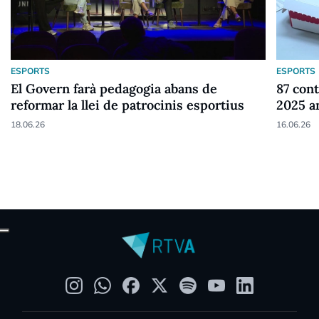
ESPORTS
ESPORTS
El Govern farà pedagogia abans de
87 cont
reformar la llei de patrocinis esportius
2025 a
18.06.26
16.06.26