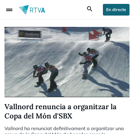
drag_handle
search
En directe
Vallnord renuncia a organitzar la
Copa del Món d'SBX
Vallnord ha renunciat definitivament a organitzar una