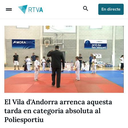
drag_handle
search
En directe
El Vila d'Andorra arrenca aquesta
tarda en categoria absoluta al
Poliesportiu