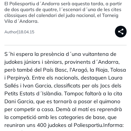
El Poliesportiu d´Andorra serà aquesta tarda, a partir
de dos quarts de quatre, l´escenari d´una de les cites
clàssiques del calendari del judo nacional, el Torneig
Vila d´Andorra.
share
|
Author
18.04.15
S´hi espera la presència d´una vuitantena de
judokes júniors i sèniors, provinents d´Andorra,
però també del País Basc, l'Aragó, la Rioja, Tolosa
i Perpinyà. Entre els nacionals, destaquen Laura
Sallés i Ivan Garcia, classificats per als Jocs dels
Petits Estats d´Islàndia. Tampoc faltarà a la cita
Dani Garcia, que es tornarà a posar el quimono
per competir a casa. Demà al matí es reprendrà
la competició amb les categories de base, que
reuniran uns 400 judokes al Poliesportiu.Informa: