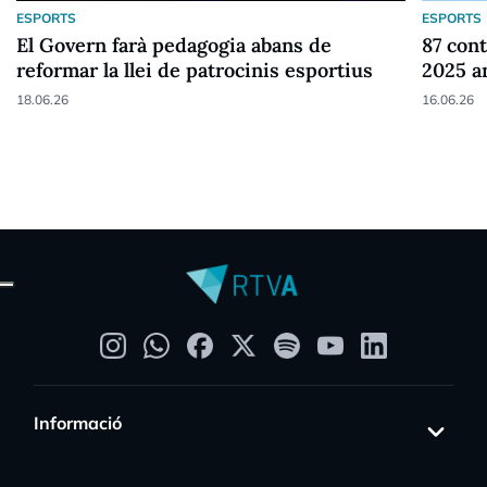
ESPORTS
ESPORTS
El Govern farà pedagogia abans de
87 cont
reformar la llei de patrocinis esportius
2025 a
18.06.26
16.06.26
Informació