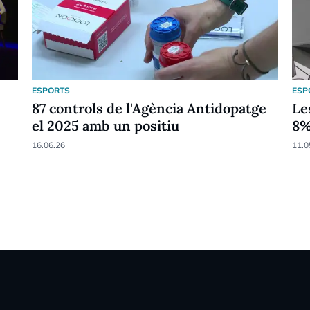
ESPORTS
ESP
87 controls de l'Agència Antidopatge
Le
el 2025 amb un positiu
8
16.06.26
11.0