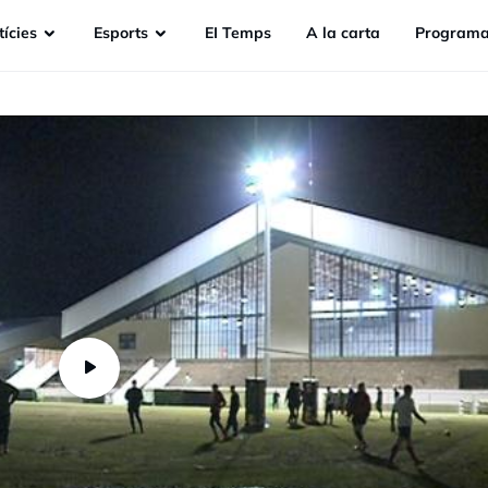
ícies
Esports
EI Temps
A la carta
Programa