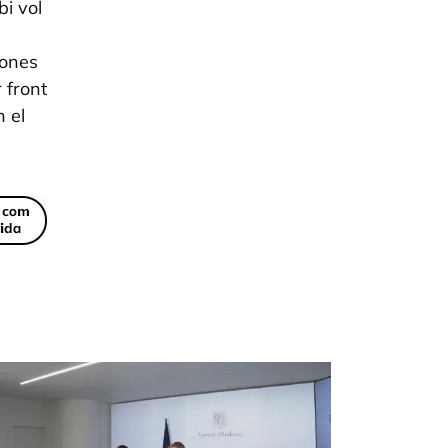
bi vol
sones
 front
 el