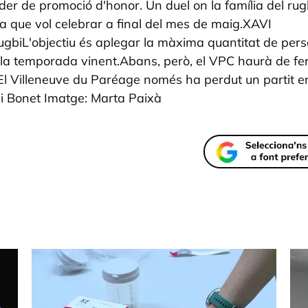
íder de promoció d'honor. Un duel on la família del rug
 que vol celebrar a final del mes de maig.XAVI
gbiL'objectiu és aplegar la màxima quantitat de per
la temporada vinent.Abans, però, el VPC haurà de fer
 El Villeneuve du Paréage només ha perdut un partit en
i Bonet Imatge: Marta Paixà