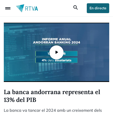
drag_handle
search
En directe
La banca andorrana representa el
13% del PIB
La banca va tancar el 2024 amb un creixement dels