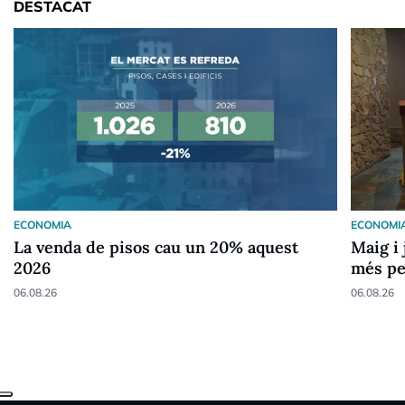
DESTACAT
ECONOMIA
ECONOMI
La venda de pisos cau un 20% aquest
Maig i 
2026
més pe
06.08.26
06.08.26