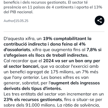
beneficis i dels recursos gestionats. El sector té
presència en 11 països de 4 continents i aporta el 13%
del PIB nacional.
share
|
Author
15.05.25
D'aquesta xifra, un
19% comptabilitzant la
contribució indirecta i dona feina al 4%
d'assalariats
, xifra que augmenta fins al
7,8% si
s'afegeixen els llocs de treball indirectes.
Cal recordar que el
2024 va ser un bon any per
al sector bancari,
que va acabar l'exercici amb
un benefici agregat de 175 milions, un 7% més
que l'any anterior. Les bones xifres es van
generar, sobretot, per l'
augment dels ingressos
derivats dels tipus d'interès.
Les tres entitats del sector van incrementar en un
23% els recursos gestionats
, fins a situar-se per
sobre dels 91.000 milions. La ràtio de solvència,